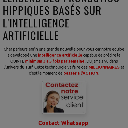
HIPPIQUES BASÉS SUR
L'INTELLIGENCE
ARTIFICIELLE
Cher parieurs enfin une grande nouvelle pour vous car notre equipe
a développé une
intelligence artificielle
capable de prédire le
QUINTE
minimum 3 a 5 fois par
semaine
.
Du jamais vu dans
l'univers du Turf. Cette technologie va faire des
MILLIONNAIRES
et
c'est le moment de
passer a l'ACTION
.
Contact Whatsapp