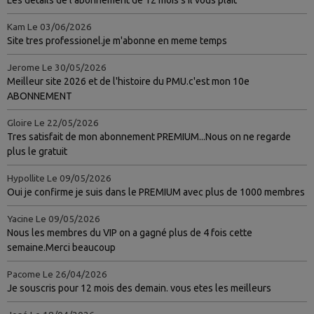
Kam
Le 03/06/2026
Site tres professionel.je m'abonne en meme temps
Jerome
Le 30/05/2026
Meilleur site 2026 et de l'histoire du PMU.c'est mon 10e
ABONNEMENT
Gloire
Le 22/05/2026
Tres satisfait de mon abonnement PREMIUM...Nous on ne regarde
plus le gratuit
Hypollite
Le 09/05/2026
Oui je confirme je suis dans le PREMIUM avec plus de 1000 membres
Yacine
Le 09/05/2026
Nous les membres du VIP on a gagné plus de 4 fois cette
semaine.Merci beaucoup
Pacome
Le 26/04/2026
Je souscris pour 12 mois des demain. vous etes les meilleurs