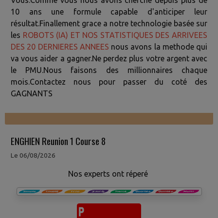
10 ans une formule capable d'anticiper leur
résultat.Finallement grace a notre technologie basée sur
les
ROBOTS (IA) ET NOS STATISTIQUES DES ARRIVEES
DES 20 DERNIERES ANNEES
nous avons la methode qui
va vous aider a gagner.Ne perdez plus votre argent avec
le PMU.Nous faisons des millionnaires chaque
mois.Contactez nous pour passer du coté des
GAGNANTS
ENGHIEN Reunion 1 Course 8
Le 06/08/2026
Nos experts ont réperé