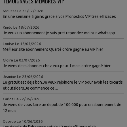
TEMOIGNAGES MEMBRES VIP
Moussa
Le 31/07/2026
En une semaine 5 gains grace a vos Pronostics VIP tres efficaces
Kindo
Le 18/07/2026
Je veux un abonnement je suis pret repondez moi sur whatsapp
Louise
Le 15/07/2026
Meilleur site abonnement Quarté ordre gagné au VIP hier
Gloire
Le 03/07/2026
Je viens de m'abonner chez eux.pour 1 mois.ordre gagné hier
Jeanine
Le 23/06/2026
Le gratuit est deja bon.Je veux rejoindre le VIP pour avoir les tocards
et outsiders.Je commence ce ...
Carlos
Le 22/06/2026
Je viens de vous faire un depot de 100.000 pour un abonnement de
12 mois
George
Le 10/06/2026
Les details de l'abonnement de 12 mois s'il vous plait