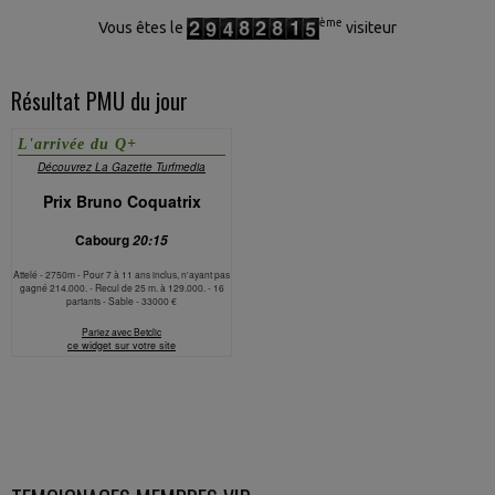
ème
Vous êtes le
visiteur
Résultat PMU du jour