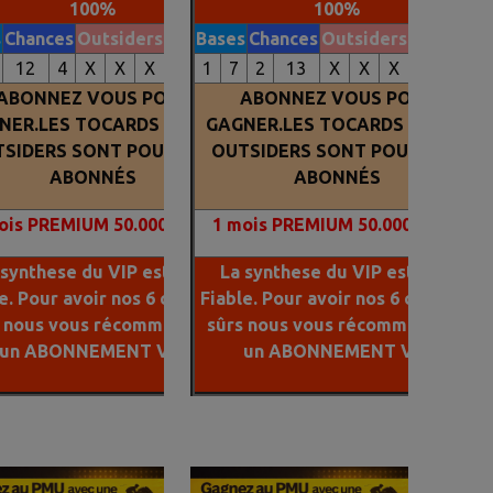
100%
100%
s
Chances
Outsiders
Tocards
Bases
Chances
Outsiders
Tocards
12
4
X
X
X
X
1
7
2
13
X
X
X
X
ABONNEZ VOUS POUR
ABONNEZ VOUS POUR
NER.LES TOCARDS ET LES
GAGNER.LES TOCARDS ET LES
SIDERS SONT POUR NOS
OUTSIDERS SONT POUR NOS
ABONNÉS
ABONNÉS
is PREMIUM 50.000 FCFA
1
mois PREMIUM 50.000 FCFA
 synthese du VIP est plus
La synthese du VIP est plus
e. Pour avoir nos 6 chevaux
Fiable. Pour avoir nos 6 chevaux
s nous vous récommandons
sûrs nous vous récommandons
un ABONNEMENT VIP
un ABONNEMENT VIP