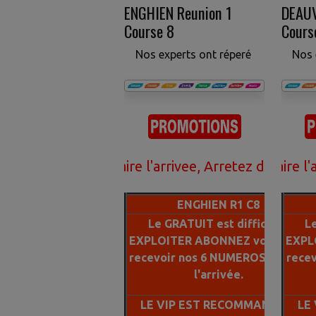
ENGHIEN Reunion 1
DEAUV
Course 8
Cours
Nos experts ont réperé
Nos 
ance de faire l'arrivee, Arretez de perdre votre 
 6 numeros ont 95% de chance de faire l'arrivee, 
Nos Pronostics VIP en 6 numeros ont 95% de ch
ENGHIEN R1 C8
Le GRATUIT est difficile a
Le
EXPLOITER ABONNEZ vous pour
EXPL
recevoir nos 6 NUMEROS 100% a
rece
l'arrivée.
LE VIP EST RECOMMANDE A
LE