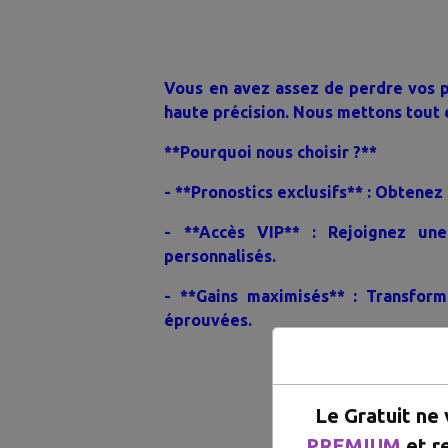
Vous en avez assez de perdre vos p
haute précision. Nous mettons tout 
**Pourquoi nous choisir ?**
- **Pronostics exclusifs** : Obtenez
- **Accès VIP** : Rejoignez un
personnalisés.
- **Gains maximisés** : Transform
éprouvées.
WHAT
Le Gratuit ne
PREMIUM
et r