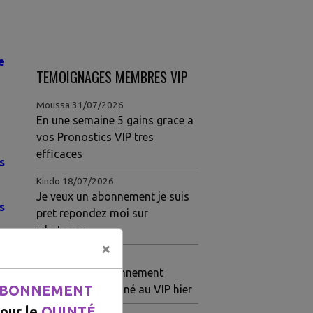
e
TEMOIGNAGES MEMBRES VIP
Moussa
31/07/2026
En une semaine 5 gains grace a
vos Pronostics VIP tres
efficaces
s
Kindo
18/07/2026
Je veux un abonnement je suis
s
pret repondez moi sur
whatsapp
×
Louise
15/07/2026
Meilleur site abonnement
BONNEMENT
Quarté ordre gagné au VIP hier
our le
QUINTÉ.