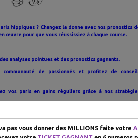
aris hippiques ? Changez la donne avec nos pronostics d
en œuvre pour que vous réussissiez à chaque course.
 des analyses pointues et des pronostics gagnants.
e communauté de passionnés et profitez de conseil
ez vos paris en gains réguliers grâce à nos stratégie
SAPP/APPEL +226 67087707
 va pas vous donner des MILLIONS faite votre
A
ecevez votre
TICKET GAGNANT
en 6 numeros p