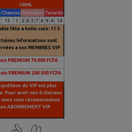
100%
s
Chances
Outsiders
Tocards
6
15
1
3
8
2
7
6
9
4
14
ble fête a belle cote: 11 5
rtaines Informations sont
ervées a nos MEMBRES VIP
ois PREMIUM 70.000 FCFA
mois PREMIUM 200 000 FCFA
 synthese du VIP est plus
le. Pour avoir nos 6 chevaux
s nous vous récommandons
un ABONNEMENT VIP