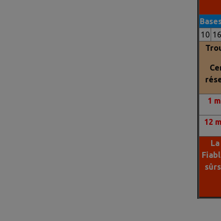
Base
10
1
Trou
Ce
rés
1
m
12 
La
Fiab
sûr