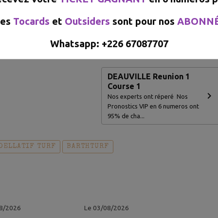
e pronostic du Jour CLIQUEZ ICI
es
Tocards
et
Outsiders
sont pour nos
ABONN
Whatsapp: +226 67087707​​​​​
DEAUVILLE Reunion 1
Course 1
Nos experts ont réperé Nos
Pronostics VIP en 6 numeros ont
95% de cha...
DELLATIF TURF
BARTHTURF
08/2026
Le 03/08/2026