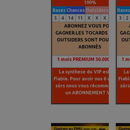
100%
Bases
Chances
Outsiders
Tocards
Base
5
4
14
11
X
X
X
X
3
2
ABONNEZ VOUS POUR
GAGNER.LES TOCARDS ET LES
GAG
OUTSIDERS SONT POUR NOS
OUT
ABONNÉS
1
mois PREMIUM 50.000 FCFA
1
mo
La synthese du VIP est plus
La
Fiable. Pour avoir nos 6 chevaux
Fiabl
sûrs nous vous récommandons
sûr
un ABONNEMENT VIP