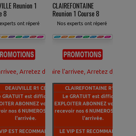
ILLE Reunion 1
CLAIREFONTAINE
e 8
Reunion 1 Course 8
experts ont réperé
Nos experts ont réperé
argent avec le gratuit rejoignez notre VIP pour g
Arretez de perdre votre argent avec le gratuit re
ance de faire l'arrivee, Arretez de perdre votre 
DEAUVILLE R1 C8
CLAIREFONTAINE R1 C8
 GRATUIT est difficile a
Le GRATUIT est difficile a
OITER ABONNEZ vous pour
EXPLOITER ABONNEZ vous pour
voir nos 6 NUMEROS 100% a
recevoir nos 6 NUMEROS 100% a
l'arrivée.
l'arrivée.
 VIP EST RECOMMANDE A
LE VIP EST RECOMMANDE A