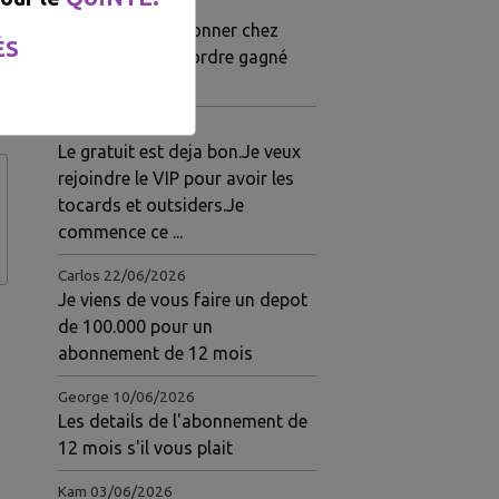
Gloire
03/07/2026
Je viens de m'abonner chez
ÉS
eux.pour 1 mois.ordre gagné
hier
Jeanine
23/06/2026
Le gratuit est deja bon.Je veux
rejoindre le VIP pour avoir les
tocards et outsiders.Je
commence ce ...
Carlos
22/06/2026
Je viens de vous faire un depot
de 100.000 pour un
abonnement de 12 mois
George
10/06/2026
Les details de l'abonnement de
12 mois s'il vous plait
Kam
03/06/2026