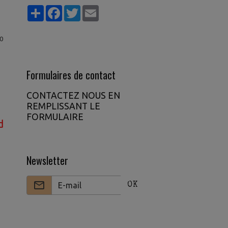
Partager
Facebook
Twitter
Email
0
Formulaires de contact
CONTACTEZ NOUS EN
REMPLISSANT LE
FORMULAIRE
re votre argent avec le gratuit rejoignez notre V
Newsletter
OK