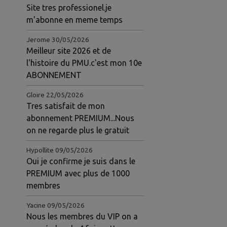
Site tres professionel.je
m'abonne en meme temps
Jerome
30/05/2026
Meilleur site 2026 et de
l'histoire du PMU.c'est mon 10e
ABONNEMENT
Gloire
22/05/2026
Tres satisfait de mon
agner vos courses et devenez des millionnaires
joignez notre VIP pour gagner vos courses et deve
argent avec le gratuit rejoignez notre VIP pour ga
abonnement PREMIUM...Nous
on ne regarde plus le gratuit
Hypollite
09/05/2026
Oui je confirme je suis dans le
PREMIUM avec plus de 1000
membres
Yacine
09/05/2026
Nous les membres du VIP on a