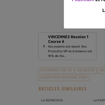
Pour voir l
L
VINCENNES Reunion 1
Course 6
Nos experts ont réperé Nos
Pronostics VIP en 6 numeros ont
95% de cha...
PRONOSTIC EN OR
CAPBLEU3
AB
DEZCOURSE BURKINA FASO
ARTICLES SIMILAIRES
Le 06/08/2026
Le 04/