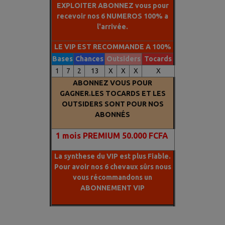
EXPLOITER ABONNEZ vous pour
recevoir nos 6 NUMEROS 100% a
l'arrivée.
LE VIP EST RECOMMANDE A 100%
Bases
Chances
Outsiders
Tocards
1
7
2
13
X
X
X
X
ABONNEZ VOUS POUR
GAGNER.LES TOCARDS ET LES
OUTSIDERS SONT POUR NOS
ABONNÉS
1
mois PREMIUM 50.000 FCFA
La synthese du VIP est plus Fiable.
Pour avoir nos 6 chevaux sûrs nous
vous récommandons un
ABONNEMENT VIP