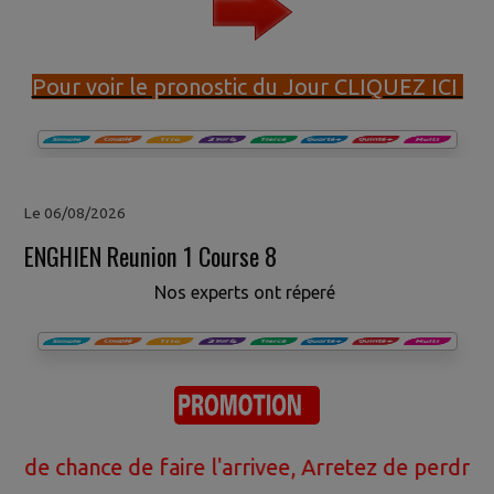
Pour voir le pronostic du Jour CLIQUEZ ICI
Le 06/08/2026
ENGHIEN Reunion 1 Course 8
Nos experts ont réperé
hance de faire l'arrivee, Arretez de perdre votre