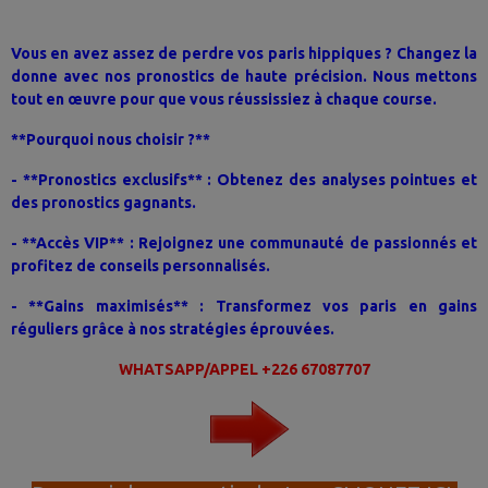
Vous en avez assez de perdre vos paris hippiques ? Changez la
donne avec nos pronostics de haute précision. Nous mettons
tout en œuvre pour que vous réussissiez à chaque course.
**Pourquoi nous choisir ?**
- **Pronostics exclusifs** : Obtenez des analyses pointues et
des pronostics gagnants.
- **Accès VIP** : Rejoignez une communauté de passionnés et
profitez de conseils personnalisés.
- **Gains maximisés** : Transformez vos paris en gains
réguliers grâce à nos stratégies éprouvées.
WHATSAPP/APPEL +226 67087707