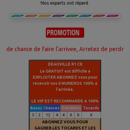
Nos experts ont réperé
hance de faire l'arrivee, Arretez de perdre votre
DEAUVILLE R1 C8
Le GRATUIT est difficile a
EXPLOITER ABONNEZ vous pour
recevoir nos 6 NUMEROS 100% a
l'arrivée.
LE VIP EST RECOMMANDE A 100%
Bases
Chances
Outsiders
Tocards
3
2
12
4
X
X
X
X
ABONNEZ VOUS POUR
GAGNER.LES TOCARDS ET LES