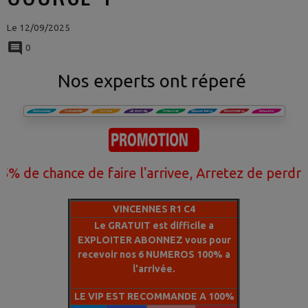
Le 12/09/2025
0
Nos experts ont réperé
chance de faire l'arrivee, Arretez de perdre votr
VINCENNES R1 C4
Le GRATUIT est difficile a
EXPLOITER ABONNEZ vous pour
recevoir nos 6 NUMEROS 100% a
l'arrivée.
LE VIP EST RECOMMANDE A 100%