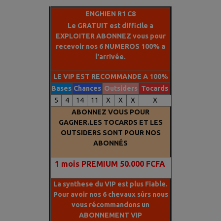
ENGHIEN R1 C8
Le GRATUIT est difficile a
EXPLOITER ABONNEZ vous pour
recevoir nos 6 NUMEROS 100% a
l'arrivée.
LE VIP EST RECOMMANDE A 100%
Bases
Chances
Outsiders
Tocards
5
4
14
11
X
X
X
X
ABONNEZ VOUS POUR
GAGNER.LES TOCARDS ET LES
OUTSIDERS SONT POUR NOS
ABONNÉS
1
mois PREMIUM 50.000 FCFA
La synthese du VIP est plus Fiable.
Pour avoir nos 6 chevaux sûrs nous
vous récommandons un
ABONNEMENT VIP