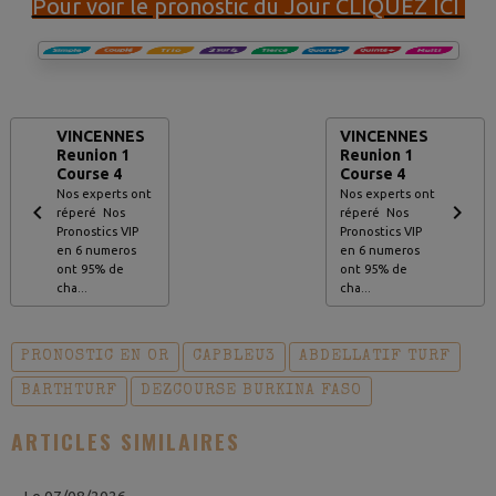
Pour voir le pronostic du Jour CLIQUEZ ICI
VINCENNES
VINCENNES
Reunion 1
Reunion 1
Course 4
Course 4
Nos experts ont
Nos experts ont
réperé Nos
réperé Nos
Pronostics VIP
Pronostics VIP
en 6 numeros
en 6 numeros
ont 95% de
ont 95% de
cha...
cha...
PRONOSTIC EN OR
CAPBLEU3
ABDELLATIF TURF
BARTHTURF
DEZCOURSE BURKINA FASO
ARTICLES SIMILAIRES