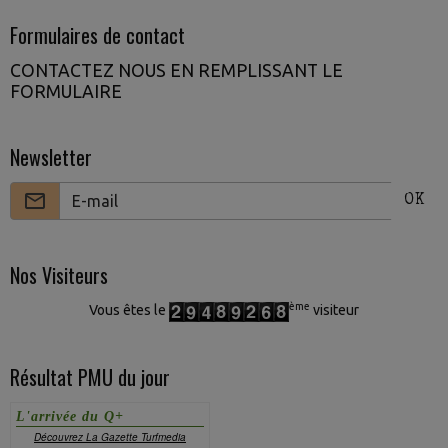
Formulaires de contact
CONTACTEZ NOUS EN REMPLISSANT LE
FORMULAIRE
Newsletter
OK
Nos Visiteurs
ème
Vous êtes le
visiteur
Résultat PMU du jour