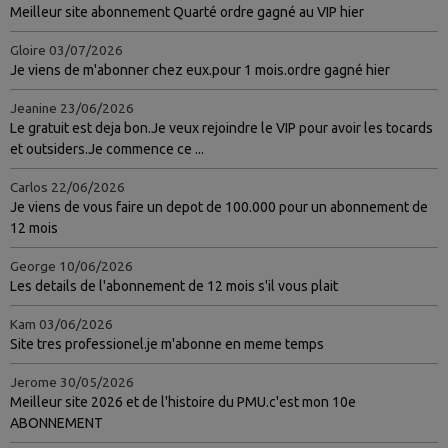
Meilleur site abonnement Quarté ordre gagné au VIP hier
Gloire
03/07/2026
Je viens de m'abonner chez eux.pour 1 mois.ordre gagné hier
Jeanine
23/06/2026
Le gratuit est deja bon.Je veux rejoindre le VIP pour avoir les tocards
et outsiders.Je commence ce ...
Carlos
22/06/2026
Je viens de vous faire un depot de 100.000 pour un abonnement de
12 mois
George
10/06/2026
Les details de l'abonnement de 12 mois s'il vous plait
Kam
03/06/2026
Site tres professionel.je m'abonne en meme temps
Jerome
30/05/2026
Meilleur site 2026 et de l'histoire du PMU.c'est mon 10e
ABONNEMENT