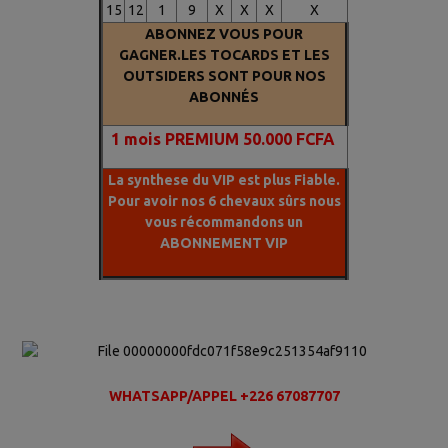
15
12
1
9
X
X
X
X
ABONNEZ VOUS POUR
GAGNER.LES TOCARDS ET LES
OUTSIDERS SONT POUR NOS
ABONNÉS
1
mois PREMIUM 50.000 FCFA
La synthese du VIP est plus Fiable.
Pour avoir nos 6 chevaux sûrs nous
vous récommandons un
ABONNEMENT VIP
WHATSAPP/APPEL +226 67087707