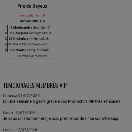
TEMOIGNAGES MEMBRES VIP
Moussa
31/07/2026
En une semaine 5 gains grace a vos Pronostics VIP tres efficaces
Kindo
18/07/2026
Je veux un abonnement je suis pret repondez moi sur whatsapp
Louise
15/07/2026