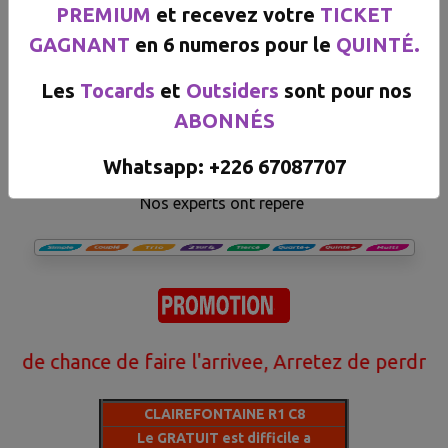
PREMIUM
et recevez votre
TICKET
Pour voir le pronostic du Jour CLIQUEZ ICI
GAGNANT
en 6 numeros pour le
QUINTÉ.
Les
Tocards
et
Outsiders
sont pour nos
ABONNÉS
Le 03/08/2026
CLAIREFONTAINE Reunion 1 Course 8
Whatsapp: +226 67087707​​​​​
Nos experts ont réperé
hance de faire l'arrivee, Arretez de perdre votre
CLAIREFONTAINE R1 C8
Le GRATUIT est difficile a