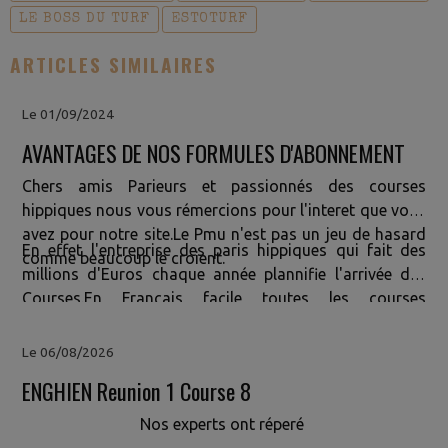
LE BOSS DU TURF
ESTOTURF
ARTICLES SIMILAIRES
Le 01/09/2024
AVANTAGES DE NOS FORMULES D'ABONNEMENT
Chers amis Parieurs et passionnés des courses
hippiques nous vous rémercions pour l'interet que vous
avez pour notre site.Le Pmu n'est pas un jeu de hasard
En effet l'entreprise des paris hippiques qui fait des
comme beaucoup le croient.
millions d'Euros chaque année plannifie l'arrivée des
Courses.En Francais facile toutes les courses
sont
MANIPULÉES
OUI!!! Vous vous etes démandé
pourquoi depuis plusieurs années vous jouez et vous ne
Le 06/08/2026
gagnez pas? Si OUI Nous avons la Solution pour
ENGHIEN Reunion 1 Course 8
Vous.Comme vous nous avons cherché depuis plus de
10 ans une formule capable d'anticiper leur
Nos experts ont réperé
résultat.Finallement grace a notre technologie basée sur