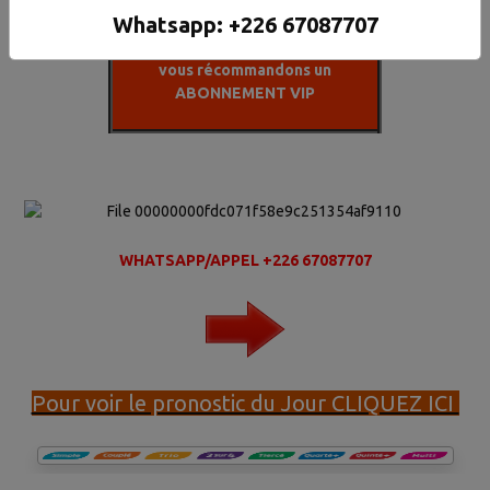
Whatsapp: +226 67087707​​​​​
La synthese du VIP est plus Fiable.
Pour avoir nos 6 chevaux sûrs nous
vous récommandons un
ABONNEMENT VIP
WHATSAPP/APPEL +226 67087707
Pour voir le pronostic du Jour CLIQUEZ ICI