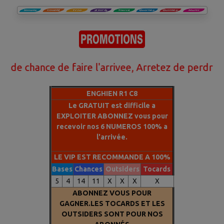
les
ROBOTS (IA) ET NOS STATISTIQUES DES ARRIVEES
DES 20 DERNIERES ANNEES
nous avons la methode qui
va vous aider a gagner.Ne perdez plus votre argent avec
le PMU.Nous faisons des millionnaires chaque
mois.Contactez nous pour passer du coté des
hance de faire l'arrivee, Arretez de perdre votre
GAGNANTS
ENGHIEN R1 C8
Le GRATUIT est difficile a
EXPLOITER ABONNEZ vous pour
recevoir nos 6 NUMEROS 100% a
l'arrivée.
LE VIP EST RECOMMANDE A 100%
Bases
Chances
Outsiders
Tocards
5
4
14
11
X
X
X
X
ABONNEZ VOUS POUR
GAGNER.LES TOCARDS ET LES
OUTSIDERS SONT POUR NOS