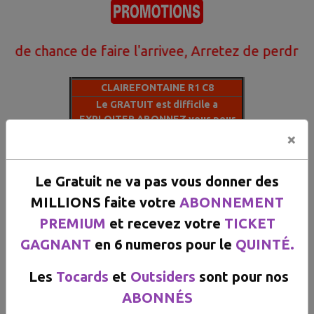
hance de faire l'arrivee, Arretez de perdre votre
CLAIREFONTAINE R1 C8
Le GRATUIT est difficile a
EXPLOITER ABONNEZ vous pour
recevoir nos 6 NUMEROS 100% a
×
l'arrivée.
LE VIP EST RECOMMANDE A 100%
Le Gratuit ne va pas vous donner des
Bases
Chances
Outsiders
Tocards
MILLIONS faite votre
ABONNEMENT
1
7
2
13
X
X
X
X
PREMIUM
et recevez votre
TICKET
ABONNEZ VOUS POUR
GAGNANT
en 6 numeros pour le
QUINTÉ.
GAGNER.LES TOCARDS ET LES
OUTSIDERS SONT POUR NOS
ABONNÉS
Les
Tocards
et
Outsiders
sont pour nos
ABONNÉS
1
mois PREMIUM 50.000 FCFA