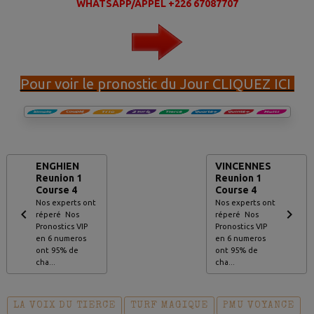
WHATSAPP/APPEL +226 67087707
Pour voir le pronostic du Jour CLIQUEZ ICI
ENGHIEN
VINCENNES
Reunion 1
Reunion 1
Course 4
Course 4
Nos experts ont
Nos experts ont
réperé Nos
réperé Nos
Pronostics VIP
Pronostics VIP
en 6 numeros
en 6 numeros
ont 95% de
ont 95% de
cha...
cha...
LA VOIX DU TIERCE
TURF MAGIQUE
PMU VOYANCE