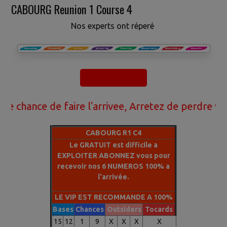
CABOURG Reunion 1 Course 4
Nos experts ont réperé
ce de faire l'arrivee, Arretez de perdre votre ar
CABOURG R1 C4
Le GRATUIT est difficile a
EXPLOITER ABONNEZ vous pour
recevoir nos 6 NUMEROS 100% a
l'arrivée.
LE VIP EST RECOMMANDE A 100%
Bases
Chances
Outsiders
Tocards
15
12
1
9
X
X
X
X