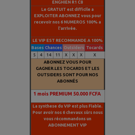
ENGHIEN R1 C8
Le GRATUIT est difficile a
EXPLOITER ABONNEZ vous pour
recevoir nos 6 NUMEROS 100% a
l'arrivée.
LE VIP EST RECOMMANDE A 100%
Bases
Chances
Outsiders
Tocards
5
4
14
11
X
X
X
X
ABONNEZ VOUS POUR
GAGNER.LES TOCARDS ET LES
OUTSIDERS SONT POUR NOS
ABONNÉS
1
mois PREMIUM 50.000 FCFA
La synthese du VIP est plus Fiable.
Pour avoir nos 6 chevaux sûrs nous
vous récommandons un
ABONNEMENT VIP