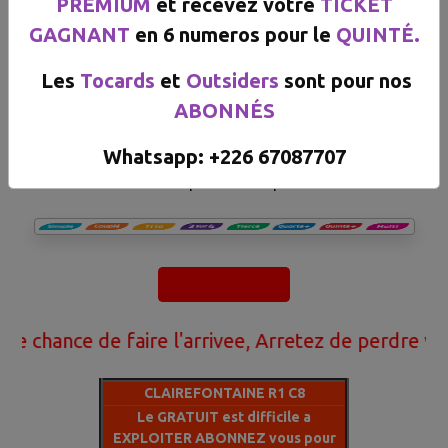
PREMIUM
et recevez votre
TICKET
GAGNANT
en 6 numeros pour le
QUINTÉ.
Les
Tocards
et
Outsiders
sont pour nos
ABONNÉS
Le 03/08/2026
CLAIREFONTAINE Reunion 1 Course 8
Whatsapp: +226 67087707​​​​​
Nos experts ont réperé
ce de faire l'arrivee, Arretez de perdre votre ar
CLAIREFONTAINE R1 C8
Le GRATUIT est difficile a
EXPLOITER ABONNEZ vous pour