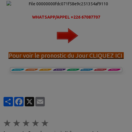
WHATSAPP/APPEL +226 67087707
Pour voir le pronostic du Jour CLIQUEZ ICI
Partager
Facebook
X
Email
★
★
★
★
★