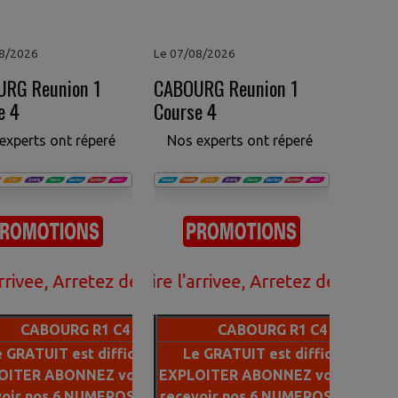
08/2026
Le 07/08/2026
RG Reunion 1
CABOURG Reunion 1
e 4
Course 4
experts ont réperé
Nos experts ont réperé
rretez de perdre votre argent avec le gratuit rej
nce de faire l'arrivee, Arretez de perdre votre ar
CABOURG R1 C4
CABOURG R1 C4
 GRATUIT est difficile a
Le GRATUIT est difficile a
OITER ABONNEZ vous pour
EXPLOITER ABONNEZ vous pour
voir nos 6 NUMEROS 100% a
recevoir nos 6 NUMEROS 100% a