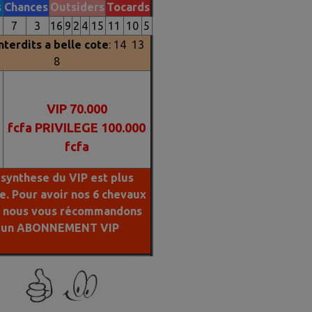
s
Chances
Outsiders
Tocards
7
3
16
9
2
4
15
11
10
5
nterdits a belle cote
: 14 13
8
VIP 70.000
fcfa
P
RIVILEGE 100.000
fcfa
 synthese du VIP est plus
le. Pour avoir nos 6 chevaux
s nous vous récommandons
un ABONNEMENT VIP