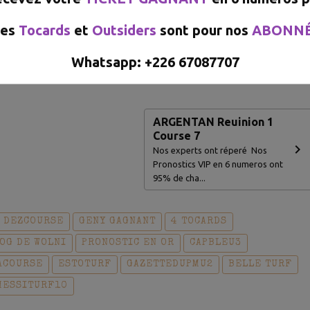
es
Tocards
et
Outsiders
sont pour nos
ABONN
e pronostic du Jour CLIQUEZ ICI
Whatsapp: +226 67087707​​​​​
ARGENTAN Reuinion 1
Course 7
Nos experts ont réperé Nos
Pronostics VIP en 6 numeros ont
95% de cha...
DEZCOURSE
GENY GAGNANT
4 TOCARDS
LOG DE WOLNI
PRONOSTIC EN OR
CAPBLEU3
ACOURSE
ESTOTURF
GAZETTEDUPMU2
BELLE TURF
MESSITURF10