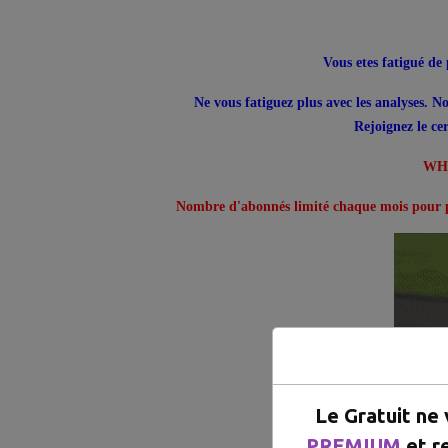
Vous etes fatigué d
Ne vous fatiguez plus avec les analyses. No
Rejoignez le c
WHA
Nombre d'abonnés limité chaque mois pour p
Le Gratuit ne
PREMIUM
et r