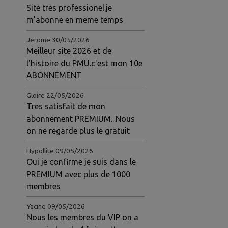
Site tres professionel.je
m'abonne en meme temps
Jerome
30/05/2026
Meilleur site 2026 et de
l'histoire du PMU.c'est mon 10e
ABONNEMENT
Gloire
22/05/2026
Tres satisfait de mon
abonnement PREMIUM...Nous
on ne regarde plus le gratuit
Hypollite
09/05/2026
oignez notre VIP pour gagner vos courses et deven
gent avec le gratuit rejoignez notre VIP pour gag
Oui je confirme je suis dans le
PREMIUM avec plus de 1000
membres
Yacine
09/05/2026
Nous les membres du VIP on a