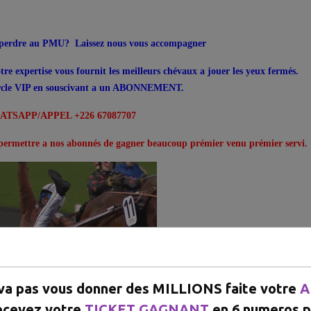
e perdre au PMU? Laissez nous vous accompagner
tre expertise vous fournit les meilleurs chévaux a jouer les yeux fermés.
ercle VIP en souscivant a un ABONNEMENT.
TSAPP/APPEL +226 67087707
ermettre a nos abonnés de gagner beaucoup prémier venu prémier servi.
 va pas vous donner des MILLIONS faite votre
A
ecevez votre
TICKET GAGNANT
en 6 numeros p