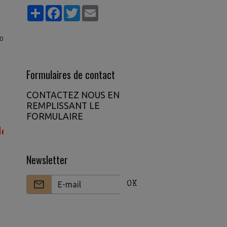
Partager
Facebook
Twitter
Email
0
Formulaires de contact
CONTACTEZ NOUS EN
REMPLISSANT LE
FORMULAIRE
e votre argent avec le gratuit rejoignez notre VI
Newsletter
OK