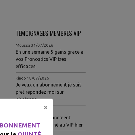
TEMOIGNAGES MEMBRES VIP
Moussa
31/07/2026
En une semaine 5 gains grace a
vos Pronostics VIP tres
efficaces
Kindo
18/07/2026
Je veux un abonnement je suis
pret repondez moi sur
whatsapp
×
Louise
15/07/2026
Meilleur site abonnement
BONNEMENT
Quarté ordre gagné au VIP hier
our le
QUINTÉ.