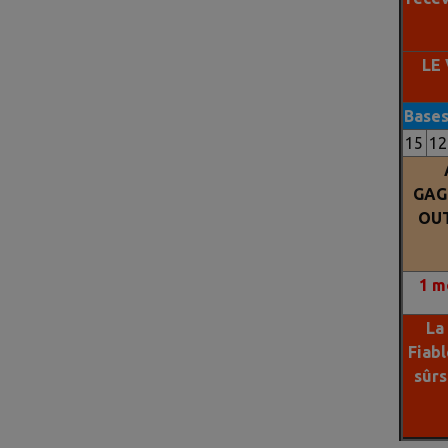
ne gagnez pas? Si OUI
Nous avons la Solution
pour Vous.Comme vous
LE
nous avons cherché depuis
plus de 10 ans une formule
Base
capable d'anticiper leur
15
12
résultat.Finallement grace
a notre technologie basée
GAG
sur les
ROBOTS (IA) ET
OUT
NOS STATISTIQUES DES
ARRIVEES DES 20
DERNIERES ANNEES
nous
1
mo
avons la methode qui va
vous aider a gagner.Ne
La
perdez plus votre argent
Fiabl
avec le PMU.Nous faisons
sûr
des millionnaires chaque
mois.Contactez nous pour
passer du coté des