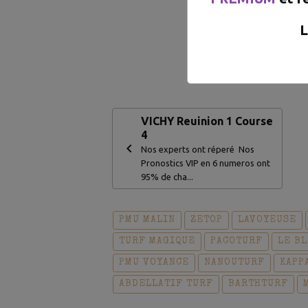
L
Pour voir l
VICHY Reuinion 1 Course
4
Nos experts ont réperé Nos
Pronostics VIP en 6 numeros ont
95% de cha...
PMU MALIN
ZETOP
LAVOYEUSE
TURF MAGIQUE
PACOTURF
LE B
PMU VOYANCE
NANOUTURF
KAPP
ABDELLATIF TURF
BARTHTURF