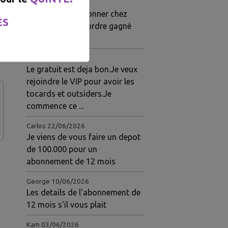
Gloire
03/07/2026
Je viens de m'abonner chez
ÉS
eux.pour 1 mois.ordre gagné
hier
Jeanine
23/06/2026
Le gratuit est deja bon.Je veux
rejoindre le VIP pour avoir les
tocards et outsiders.Je
commence ce ...
Carlos
22/06/2026
Je viens de vous faire un depot
de 100.000 pour un
abonnement de 12 mois
George
10/06/2026
Les details de l'abonnement de
12 mois s'il vous plait
Kam
03/06/2026