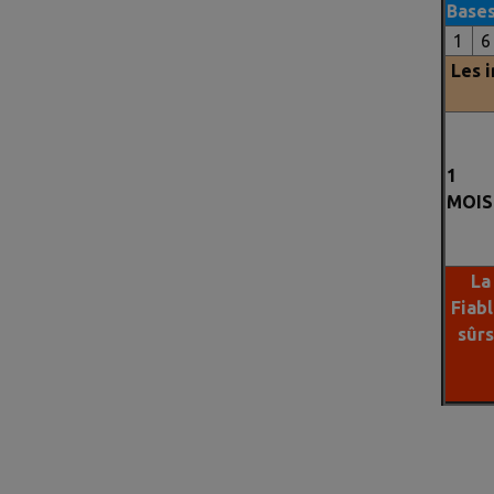
Base
1
6
Les i
1
MOIS
La
Fiab
sûr