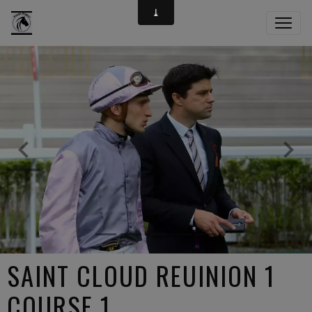
SAINT CLOUD REUINION 1
COURSE 1