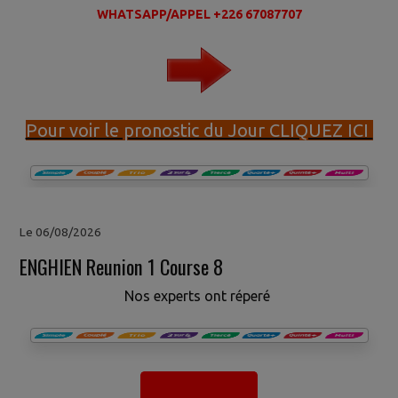
WHATSAPP/APPEL +226 67087707
Pour voir le pronostic du Jour CLIQUEZ ICI
Le 06/08/2026
ENGHIEN Reunion 1 Course 8
Nos experts ont réperé