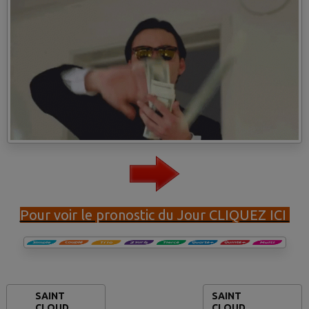
Pour voir le pronostic du Jour CLIQUEZ ICI
SAINT
SAINT
CLOUD
CLOUD