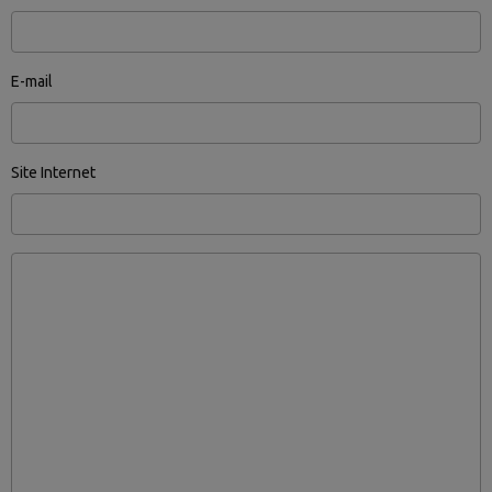
E-mail
Site Internet