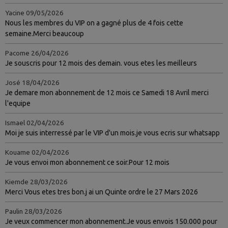
Yacine
09/05/2026
Nous les membres du VIP on a gagné plus de 4 fois cette
semaine.Merci beaucoup
Pacome
26/04/2026
Je souscris pour 12 mois des demain. vous etes les meilleurs
José
18/04/2026
Je demare mon abonnement de 12 mois ce Samedi 18 Avril merci
l'equipe
Ismael
02/04/2026
Moi je suis interressé par le VIP d'un mois.je vous ecris sur whatsapp
Kouame
02/04/2026
Je vous envoi mon abonnement ce soir.Pour 12 mois
Kiemde
28/03/2026
Merci Vous etes tres bon.j ai un Quinte ordre le 27 Mars 2026
Paulin
28/03/2026
Je veux commencer mon abonnement.Je vous envois 150.000 pour