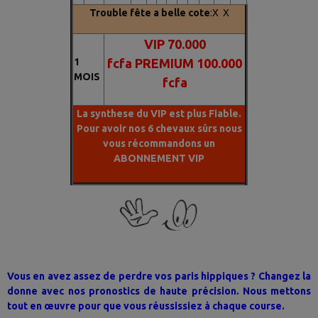
Trouble fête a belle cote
:X X
VIP 70.000
1
fcfa
PREMIUM
100.000
MOIS
fcfa
La synthese du VIP est plus Fiable.
Pour avoir nos 6 chevaux sûrs nous
vous récommandons un
ABONNEMENT VIP
Vous en avez assez de perdre vos paris hippiques ? Changez la
donne avec nos pronostics de haute précision. Nous mettons
tout en œuvre pour que vous réussissiez à chaque course.