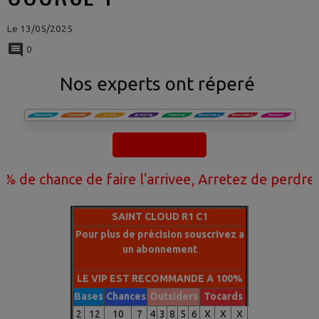
Le 13/05/2025
0
Nos experts ont réperé
ance de faire l'arrivee, Arretez de perdre votre 
SAINT CLOUD R1 C1
Pour plus de précision souscrivez a
un abonnement
LE VIP EST RECOMMANDE A 100%
Bases
Chances
Outsiders
Tocards
2
12
10
7
4
3
8
5
6
X
X
X