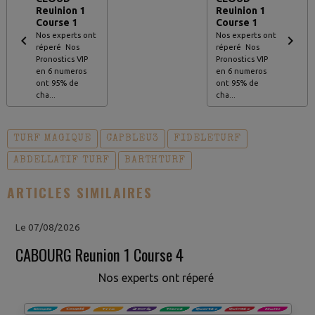
Reuinion 1
Reuinion 1
Course 1
Course 1
Nos experts ont
Nos experts ont
réperé Nos
réperé Nos
Pronostics VIP
Pronostics VIP
en 6 numeros
en 6 numeros
ont 95% de
ont 95% de
cha...
cha...
TURF MAGIQUE
CAPBLEU3
FIDELETURF
ABDELLATIF TURF
BARTHTURF
ARTICLES SIMILAIRES
Le 07/08/2026
CABOURG Reunion 1 Course 4
Nos experts ont réperé