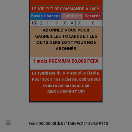
LE VIP EST RECOMMANDE A 100%
Bases
Chances
Outsiders
Tocards
15
12
1
9
X
X
X
X
ABONNEZ VOUS POUR
GAGNER.LES TOCARDS ET LES
OUTSIDERS SONT POUR NOS
ABONNÉS
1
mois PREMIUM 50.000 FCFA
La synthese du VIP est plus Fiable.
Pour avoir nos 6 chevaux sûrs nous
vous récommandons un
ABONNEMENT VIP