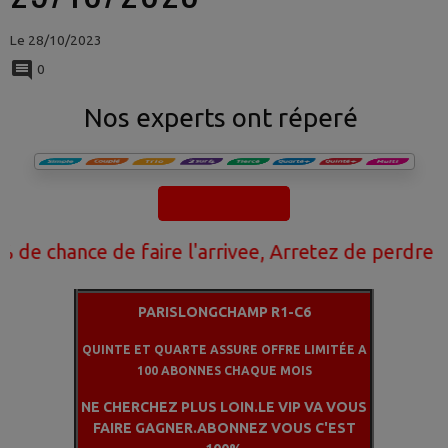
Le 28/10/2023
0
Nos experts ont réperé
ance de faire l'arrivee, Arretez de perdre votre 
PARISLONGCHAMP R1-C6
QUINTE ET QUARTE ASSURE OFFRE LIMITÉE A
100 ABONNES CHAQUE MOIS
NE CHERCHEZ PLUS LOIN.LE VIP VA VOUS
FAIRE GAGNER.ABONNEZ VOUS C'EST