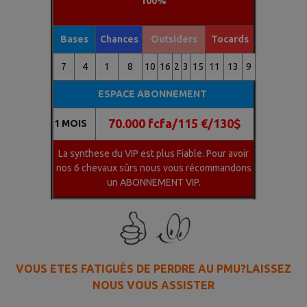
100%
Bases
Chances
Outsiders
Tocards
7
4
1
8
10
16
2
3
15
11
13
9
ESPACE ABONNEMENT
70.000 fcfa/115 €/130$
1 MOIS
La synthese du VIP est plus Fiable. Pour avoir
nos 6 chevaux sûrs nous vous récommandons
un ABONNEMENT VIP.
VOUS ETES FATIGUÉS DE PERDRE AU PMU?LAISSEZ
NOUS VOUS ASSISTER