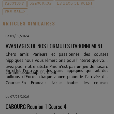
PACOTURF
DEZCOURSE
LE BLOG DE WOLNI
PMU MALIN
ARTICLES SIMILAIRES
Le 01/09/2024
AVANTAGES DE NOS FORMULES D'ABONNEMENT
Chers amis Parieurs et passionnés des courses
hippiques nous vous rémercions pour l'interet que vous
avez pour notre site.Le Pmu n'est pas un jeu de hasard
En effet l'entreprise des paris hippiques qui fait des
comme beaucoup le croient.
millions d'Euros chaque année plannifie l'arrivée des
Courses.En Francais facile toutes les courses
sont
MANIPULÉES
OUI!!! Vous vous etes démandé
pourquoi depuis plusieurs années vous jouez et vous ne
Le 07/08/2026
gagnez pas? Si OUI Nous avons la Solution pour
CABOURG Reunion 1 Course 4
Vous.Comme vous nous avons cherché depuis plus de
10 ans une formule capable d'anticiper leur