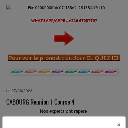
WHATSAPP/APPEL +226 67087707
Pour voir le pronostic du Jour CLIQUEZ ICI
Le 07/08/2026
CABOURG Reunion 1 Course 4
Nos experts ont réperé
×