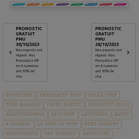
PRONOSTIC
PRONOSTIC
GRATUIT
GRATUIT
PMU
PMU
30/10/2023
28/10/2023
Nos experts ont
Nos experts ont
réperé Nos
réperé Nos
Pronostics VIP
Pronostics VIP
en 6 numeros
en 6 numeros
ont 95% de
ont 95% de
cha...
cha...
BARTHTURF
ABDELLATIF TURF
BELLE TURF
TURF MAGIQUE
PRONO VERITE
PRONOSTIC EN OR
GAZETTEDUPMU2
ESTOTURF
LAVOYEUSE
ZETOP
4 TOCARDS
LE BOSS DU TURF
GENY GAGNANT
KAPPACOURSE
PMU VOYANCE
NANOUTURF