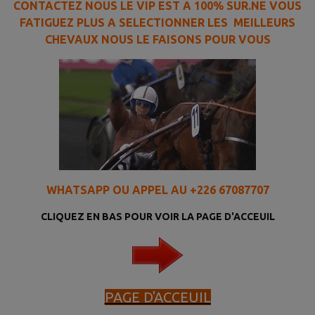
CONTACTEZ NOUS LE VIP EST A 100% SUR.NE VOUS
FATIGUEZ PLUS A SELECTIONNER LES MEILLEURS
CHEVAUX NOUS LE FAISONS POUR VOUS
WHATSAPP OU APPEL AU +226 67087707
CLIQUEZ EN BAS POUR VOIR LA PAGE D'ACCEUIL
PAGE D'ACCEUIL