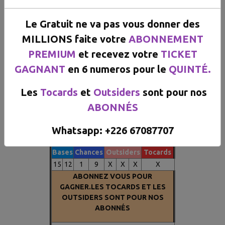
Le Gratuit ne va pas vous donner des
MILLIONS faite votre
ABONNEMENT
nce de faire l'arrivee, Arretez de perdre votre a
PREMIUM
et recevez votre
TICKET
GAGNANT
en 6 numeros pour le
QUINTÉ.
CABOURG R1 C4
Le GRATUIT est difficile a
Les
Tocards
et
Outsiders
sont pour nos
EXPLOITER ABONNEZ vous pour
ABONNÉS
recevoir nos 6 NUMEROS 100% a
l'arrivée.
Whatsapp: +226 67087707​​​​​
LE VIP EST RECOMMANDE A 100%
Bases
Chances
Outsiders
Tocards
15
12
1
9
X
X
X
X
ABONNEZ VOUS POUR
GAGNER.LES TOCARDS ET LES
OUTSIDERS SONT POUR NOS
ABONNÉS