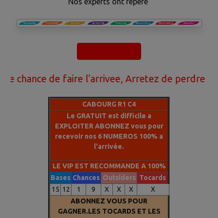
Nos experts ont réperé
résultat.Finallement grace a notre technologie basée sur
les
ROBOTS (IA) ET NOS STATISTIQUES DES ARRIVEES
DES 20 DERNIERES ANNEES
nous avons la methode qui
va vous aider a gagner.Ne perdez plus votre argent avec
le PMU.Nous faisons des millionnaires chaque
mois.Contactez nous pour passer du coté des
nce de faire l'arrivee, Arretez de perdre votre a
GAGNANTS
CABOURG R1 C4
Le GRATUIT est difficile a
EXPLOITER ABONNEZ vous pour
recevoir nos 6 NUMEROS 100% a
l'arrivée.
LE VIP EST RECOMMANDE A 100%
Bases
Chances
Outsiders
Tocards
15
12
1
9
X
X
X
X
ABONNEZ VOUS POUR
GAGNER.LES TOCARDS ET LES