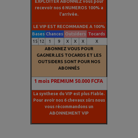
EXPLOITER ABONNEZ vous pour
recevoir nos 6 NUMEROS 100% a
l'arrivée.
LE VIP EST RECOMMANDE A 100%
Bases
Chances
Outsiders
Tocards
15
12
1
9
X
X
X
X
ABONNEZ VOUS POUR
GAGNER.LES TOCARDS ET LES
OUTSIDERS SONT POUR NOS
ABONNÉS
1
mois PREMIUM 50.000 FCFA
La synthese du VIP est plus Fiable.
Pour avoir nos 6 chevaux sûrs nous
vous récommandons un
ABONNEMENT VIP