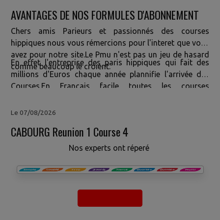
AVANTAGES DE NOS FORMULES D'ABONNEMENT
Chers amis Parieurs et passionnés des courses
hippiques nous vous rémercions pour l'interet que vous
avez pour notre site.Le Pmu n'est pas un jeu de hasard
En effet l'entreprise des paris hippiques qui fait des
comme beaucoup le croient.
millions d'Euros chaque année plannifie l'arrivée des
Courses.En Francais facile toutes les courses
sont
MANIPULÉES
OUI!!! Vous vous etes démandé
pourquoi depuis plusieurs années vous jouez et vous ne
Le 07/08/2026
gagnez pas? Si OUI Nous avons la Solution pour
CABOURG Reunion 1 Course 4
Vous.Comme vous nous avons cherché depuis plus de
10 ans une formule capable d'anticiper leur
Nos experts ont réperé
résultat.Finallement grace a notre technologie basée sur
les
ROBOTS (IA) ET NOS STATISTIQUES DES ARRIVEES
DES 20 DERNIERES ANNEES
nous avons la methode qui
va vous aider a gagner.Ne perdez plus votre argent avec
le PMU.Nous faisons des millionnaires chaque
mois.Contactez nous pour passer du coté des