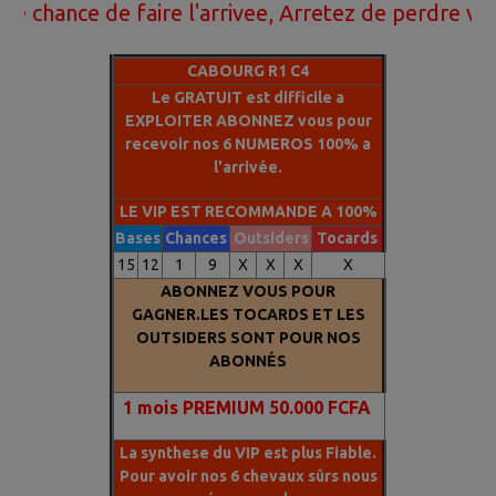
ce de faire l'arrivee, Arretez de perdre votre arg
GAGNANTS
CABOURG R1 C4
Le GRATUIT est difficile a
EXPLOITER ABONNEZ vous pour
recevoir nos 6 NUMEROS 100% a
l'arrivée.
LE VIP EST RECOMMANDE A 100%
Bases
Chances
Outsiders
Tocards
15
12
1
9
X
X
X
X
ABONNEZ VOUS POUR
GAGNER.LES TOCARDS ET LES
OUTSIDERS SONT POUR NOS
ABONNÉS
1
mois PREMIUM 50.000 FCFA
La synthese du VIP est plus Fiable.
Pour avoir nos 6 chevaux sûrs nous