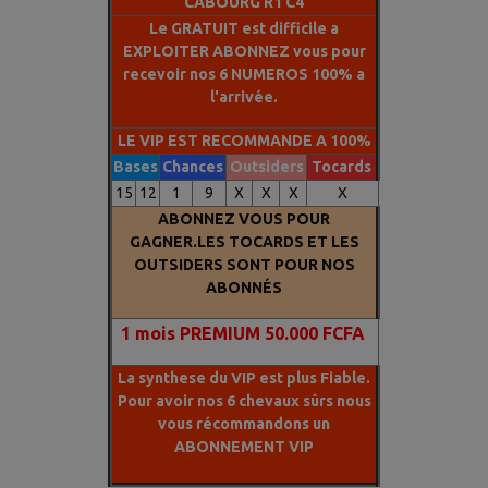
CABOURG R1 C4
Le GRATUIT est difficile a
EXPLOITER ABONNEZ vous pour
recevoir nos 6 NUMEROS 100% a
l'arrivée.
LE VIP EST RECOMMANDE A 100%
Bases
Chances
Outsiders
Tocards
15
12
1
9
X
X
X
X
ABONNEZ VOUS POUR
GAGNER.LES TOCARDS ET LES
OUTSIDERS SONT POUR NOS
ABONNÉS
1
mois PREMIUM 50.000 FCFA
La synthese du VIP est plus Fiable.
Pour avoir nos 6 chevaux sûrs nous
vous récommandons un
ABONNEMENT VIP