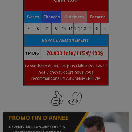
C'EST 100%
Bases
Chances
Outsiders
Tocards
3
5
7
9
10
11
6
14
2
1
8
4
ESPACE ABONNEMENT
70.000 fcfa/115 €/130$
1 MOIS
La synthese du VIP est plus Fiable. Pour avoir
nos 6 chevaux sûrs nous vous
récommandons un ABONNEMENT VIP.