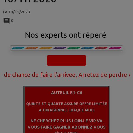
Le 18/11/2023
0
Nos experts ont réperé
nce de faire l'arrivee, Arretez de perdre votre a
AUTEUIL R1-C6
QUINTE ET QUARTE ASSURE OFFRE LIMITÉE
A 100 ABONNES CHAQUE MOIS
NE CHERCHEZ PLUS LOIN.LE VIP VA
VOUS FAIRE GAGNER.ABONNEZ VOUS