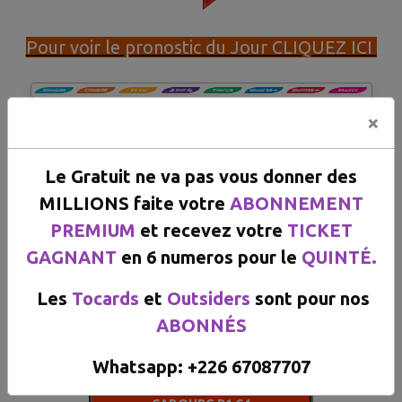
Pour voir le pronostic du Jour CLIQUEZ ICI
×
Le 07/08/2026
Le Gratuit ne va pas vous donner des
CABOURG Reunion 1 Course 4
MILLIONS faite votre
ABONNEMENT
Nos experts ont réperé
PREMIUM
et recevez votre
TICKET
GAGNANT
en 6 numeros pour le
QUINTÉ.
Les
Tocards
et
Outsiders
sont pour nos
ABONNÉS
ce de faire l'arrivee, Arretez de perdre votre arg
Whatsapp: +226 67087707​​​​​