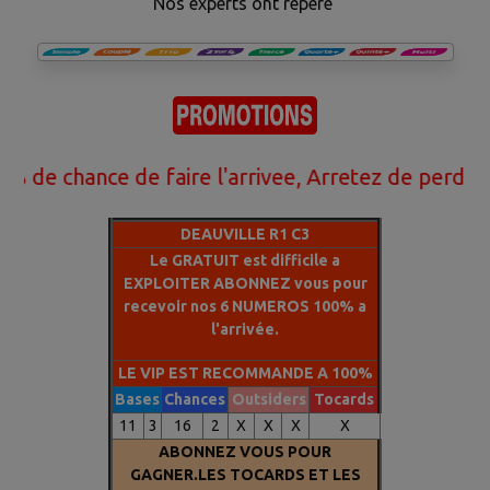
Nos experts ont réperé
résultat.Finallement grace a notre technologie basée sur
les
ROBOTS (IA) ET NOS STATISTIQUES DES ARRIVEES
DES 20 DERNIERES ANNEES
nous avons la methode qui
va vous aider a gagner.Ne perdez plus votre argent avec
le PMU.Nous faisons des millionnaires chaque
mois.Contactez nous pour passer du coté des
chance de faire l'arrivee, Arretez de perdre votre
GAGNANTS
DEAUVILLE R1 C3
Le GRATUIT est difficile a
EXPLOITER ABONNEZ vous pour
recevoir nos 6 NUMEROS 100% a
l'arrivée.
LE VIP EST RECOMMANDE A 100%
Bases
Chances
Outsiders
Tocards
11
3
16
2
X
X
X
X
ABONNEZ VOUS POUR
GAGNER.LES TOCARDS ET LES