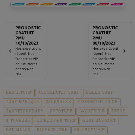
PRONOSTIC
PRONOSTIC
GRATUIT
GRATUIT
PMU
PMU
10/10/2023
08/10/2023
Nos experts ont
Nos experts ont
réperé Nos
réperé Nos
Pronostics VIP
Pronostics VIP
en 6 numeros
en 6 numeros
ont 95% de
ont 95% de
cha...
cha...
BARTHTURF
ABDELLATIF TURF
BELLE TURF
TURF MAGIQUE
CPLEMAIRE
PRONOSTIC EN OR
GAZETTEDUPMU2
ESTOTURF
LAVOYEUSE
ZETOP
4 TOCARDS
LE BOSS DU TURF
GENY GAGNANT
PMU MALIN
KAPPACOURSE
PMU VOYANCE