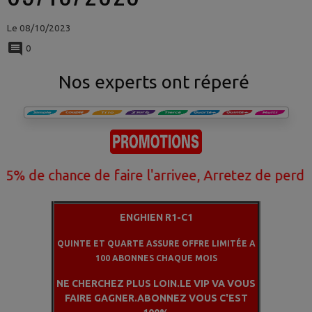
Le 08/10/2023
0
Nos experts ont réperé
 chance de faire l'arrivee, Arretez de perdre vot
ENGHIEN R1-C1
QUINTE ET QUARTE ASSURE OFFRE LIMITÉE A
100 ABONNES CHAQUE MOIS
NE CHERCHEZ PLUS LOIN.LE VIP VA VOUS
FAIRE GAGNER.ABONNEZ VOUS C'EST