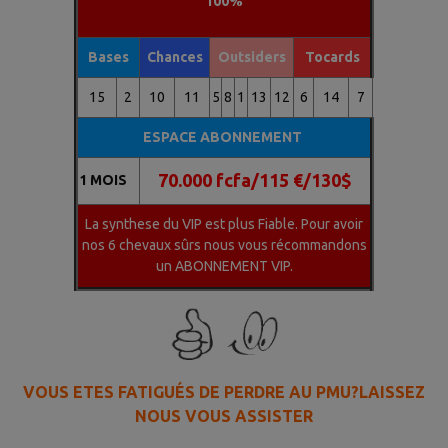
100%
Bases
Chances
Outsiders
Tocards
15
2
10
11
5
8
1
13
12
6
14
7
ESPACE ABONNEMENT
70.000 fcfa/115 €/130$
1 MOIS
La synthese du VIP est plus Fiable. Pour avoir
nos 6 chevaux sûrs nous vous récommandons
un ABONNEMENT VIP.
VOUS ETES FATIGUÉS DE PERDRE AU PMU?LAISSEZ
NOUS VOUS ASSISTER