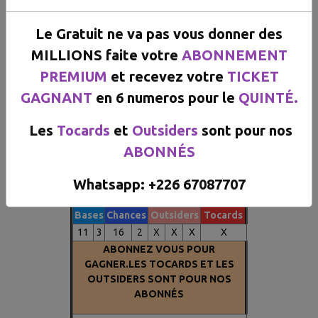
Le Gratuit ne va pas vous donner des
MILLIONS faite votre
ABONNEMENT
chance de faire l'arrivee, Arretez de perdre votre
PREMIUM
et recevez votre
TICKET
GAGNANT
en 6 numeros pour le
QUINTÉ.
DEAUVILLE R1 C3
Le GRATUIT est difficile a
Les
Tocards
et
Outsiders
sont pour nos
EXPLOITER ABONNEZ vous pour
ABONNÉS
recevoir nos 6 NUMEROS 100% a
l'arrivée.
Whatsapp: +226 67087707​​​​​
LE VIP EST RECOMMANDE A 100%
Bases
Chances
Outsiders
Tocards
11
3
16
2
X
X
X
X
ABONNEZ VOUS POUR
GAGNER.LES TOCARDS ET LES
OUTSIDERS SONT POUR NOS
ABONNÉS