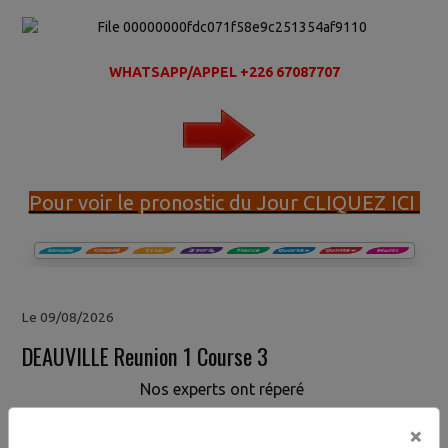
WHATSAPP/APPEL +226 67087707
Pour voir le pronostic du Jour CLIQUEZ ICI
Le 09/08/2026
DEAUVILLE Reunion 1 Course 3
Nos experts ont réperé
×