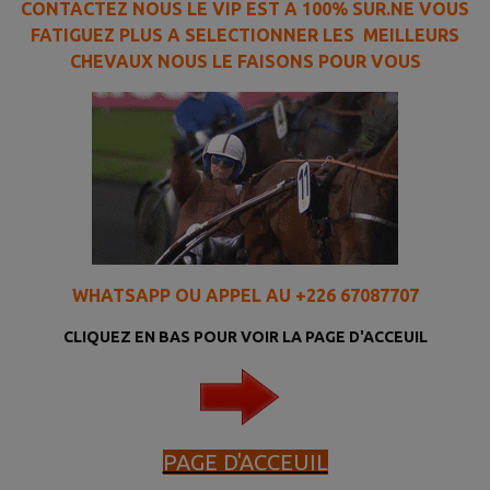
CONTACTEZ NOUS LE VIP EST A 100% SUR.NE VOUS
FATIGUEZ PLUS A SELECTIONNER LES MEILLEURS
CHEVAUX NOUS LE FAISONS POUR VOUS
WHATSAPP OU APPEL AU +226 67087707
CLIQUEZ EN BAS POUR VOIR LA PAGE D'ACCEUIL
PAGE D'ACCEUIL