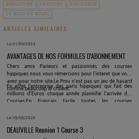
NANOUTURF
PACOTURF
DEZCOURSE
LE BLOG DE WOLNI
ARTICLES SIMILAIRES
Le 01/09/2024
AVANTAGES DE NOS FORMULES D'ABONNEMENT
Chers amis Parieurs et passionnés des courses
hippiques nous vous rémercions pour l'interet que vous
avez pour notre site.Le Pmu n'est pas un jeu de hasard
En effet l'entreprise des paris hippiques qui fait des
comme beaucoup le croient.
millions d'Euros chaque année plannifie l'arrivée des
Courses.En Francais facile toutes les courses
sont
MANIPULÉES
OUI!!! Vous vous etes démandé
pourquoi depuis plusieurs années vous jouez et vous ne
Le 09/08/2026
gagnez pas? Si OUI Nous avons la Solution pour
DEAUVILLE Reunion 1 Course 3
Vous.Comme vous nous avons cherché depuis plus de
10 ans une formule capable d'anticiper leur