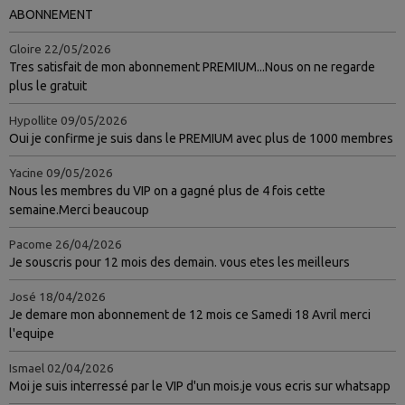
ABONNEMENT
Gloire
22/05/2026
Tres satisfait de mon abonnement PREMIUM...Nous on ne regarde
plus le gratuit
Hypollite
09/05/2026
Oui je confirme je suis dans le PREMIUM avec plus de 1000 membres
Yacine
09/05/2026
Nous les membres du VIP on a gagné plus de 4 fois cette
semaine.Merci beaucoup
Pacome
26/04/2026
Je souscris pour 12 mois des demain. vous etes les meilleurs
José
18/04/2026
Je demare mon abonnement de 12 mois ce Samedi 18 Avril merci
l'equipe
Ismael
02/04/2026
Moi je suis interressé par le VIP d'un mois.je vous ecris sur whatsapp