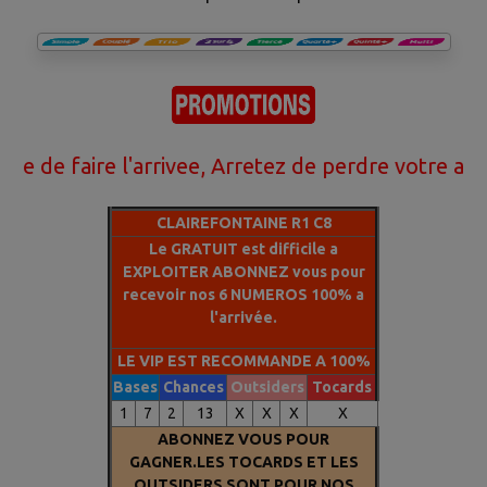
faire l'arrivee, Arretez de perdre votre argent a
CLAIREFONTAINE R1 C8
Le GRATUIT est difficile a
EXPLOITER ABONNEZ vous pour
recevoir nos 6 NUMEROS 100% a
l'arrivée.
LE VIP EST RECOMMANDE A 100%
Bases
Chances
Outsiders
Tocards
1
7
2
13
X
X
X
X
ABONNEZ VOUS POUR
GAGNER.LES TOCARDS ET LES
OUTSIDERS SONT POUR NOS