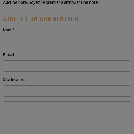
Aucune note. Soyez le premier à attribuer une note !
AJOUTER UN COMMENTAIRE
Nom
E-mail
Site Internet