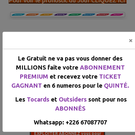
Pour voir le pronostic du Jour CLIQUEZ ICI
Le 03/08/2026
×
CLAIREFONTAINE Reunion 1 Course 8
Nos experts ont réperé
Le Gratuit ne va pas vous donner des
MILLIONS faite votre
ABONNEMENT
PREMIUM
et recevez votre
TICKET
GAGNANT
en 6 numeros pour le
QUINTÉ.
Les
Tocards
et
Outsiders
sont pour nos
faire l'arrivee, Arretez de perdre votre argent a
ABONNÉS
CLAIREFONTAINE R1 C8
Whatsapp: +226 67087707​​​​​
Le GRATUIT est difficile a
EXPLOITER ABONNEZ vous pour