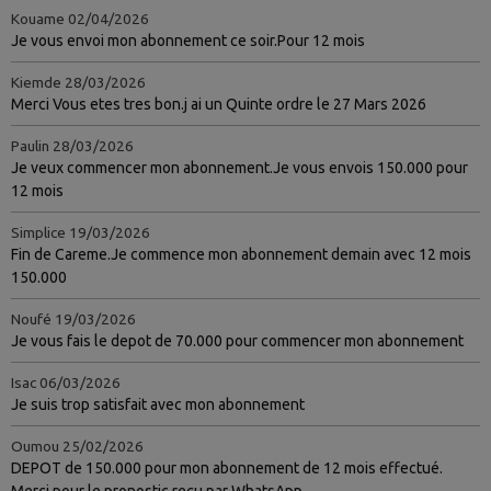
Kouame
02/04/2026
Je vous envoi mon abonnement ce soir.Pour 12 mois
Kiemde
28/03/2026
Merci Vous etes tres bon.j ai un Quinte ordre le 27 Mars 2026
Paulin
28/03/2026
Je veux commencer mon abonnement.Je vous envois 150.000 pour
12 mois
Simplice
19/03/2026
Fin de Careme.Je commence mon abonnement demain avec 12 mois
150.000
Noufé
19/03/2026
Je vous fais le depot de 70.000 pour commencer mon abonnement
Isac
06/03/2026
Je suis trop satisfait avec mon abonnement
Oumou
25/02/2026
DEPOT de 150.000 pour mon abonnement de 12 mois effectué.
Merci pour le pronostic reçu par WhatsApp.