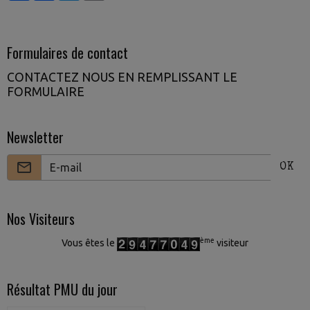
Formulaires de contact
CONTACTEZ NOUS EN REMPLISSANT LE
FORMULAIRE
Newsletter
OK
Nos Visiteurs
ème
Vous êtes le
visiteur
Résultat PMU du jour