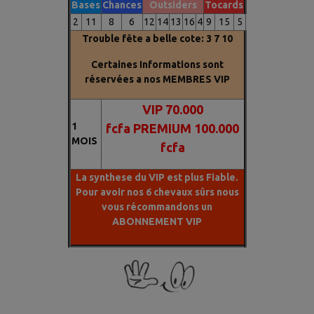
Bases
Chances
Outsiders
Tocards
2
11
8
6
12
14
13
16
4
9
15
5
Trouble fête a belle cote: 3 7 10
Certaines Informations sont
réservées a nos MEMBRES VIP
VIP 70.000
1
fcfa
PREMIUM
100.000
MOIS
fcfa
La synthese du VIP est plus Fiable.
Pour avoir nos 6 chevaux sûrs nous
vous récommandons un
ABONNEMENT VIP