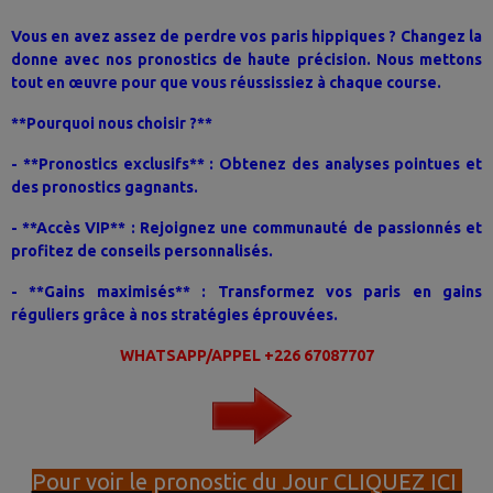
Vous en avez assez de perdre vos paris hippiques ? Changez la
donne avec nos pronostics de haute précision. Nous mettons
tout en œuvre pour que vous réussissiez à chaque course.
**Pourquoi nous choisir ?**
- **Pronostics exclusifs** : Obtenez des analyses pointues et
des pronostics gagnants.
- **Accès VIP** : Rejoignez une communauté de passionnés et
profitez de conseils personnalisés.
- **Gains maximisés** : Transformez vos paris en gains
réguliers grâce à nos stratégies éprouvées.
WHATSAPP/APPEL +226 67087707
Pour voir le pronostic du Jour CLIQUEZ ICI