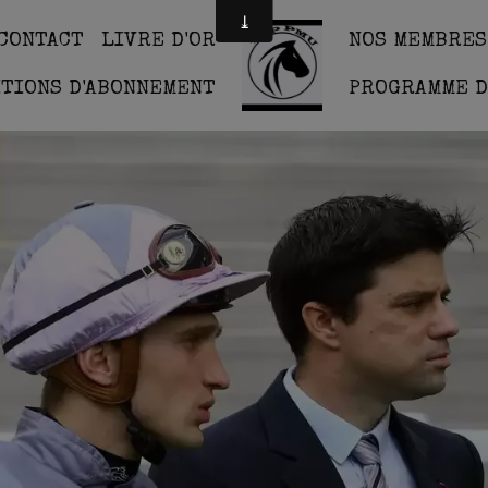
CONTACT
LIVRE D'OR
NOS MEMBRES
ITIONS D'ABONNEMENT
PROGRAMME D