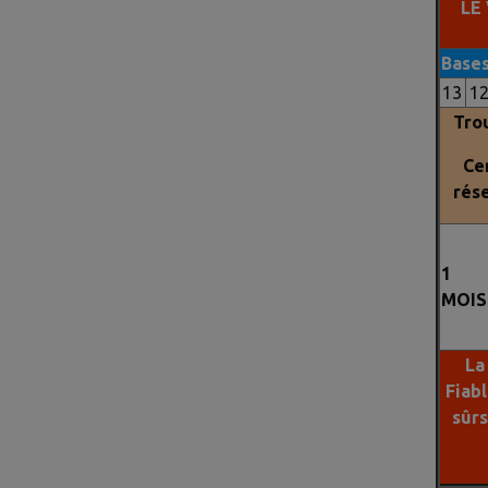
LE
Base
13
1
Trou
Ce
rés
1
MOIS
La
Fiab
sûr