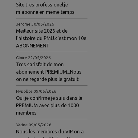
Site tres professionel.je
m'abonne en meme temps
Jerome
30/05/2026
Meilleur site 2026 et de
l'histoire du PMU.c'est mon 10e
ABONNEMENT
Gloire
22/05/2026
Tres satisfait de mon
abonnement PREMIUM...Nous
er vos courses et devenez des millionnaires
gnez notre VIP pour gagner vos courses et devenez
ent avec le gratuit rejoignez notre VIP pour gagn
on ne regarde plus le gratuit
Hypollite
09/05/2026
Oui je confirme je suis dans le
PREMIUM avec plus de 1000
membres
Yacine
09/05/2026
Nous les membres du VIP on a