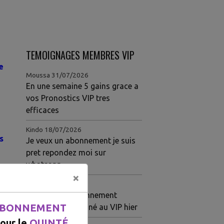
TEMOIGNAGES MEMBRES VIP
e
Moussa
31/07/2026
En une semaine 5 gains grace a
vos Pronostics VIP tres
efficaces
Kindo
18/07/2026
s
Je veux un abonnement je suis
pret repondez moi sur
whatsapp
s
×
Louise
15/07/2026
Meilleur site abonnement
BONNEMENT
Quarté ordre gagné au VIP hier
our le
QUINTÉ.