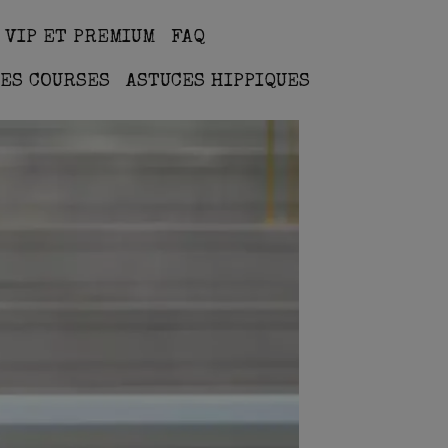
 VIP ET PREMIUM
FAQ
ES COURSES
ASTUCES HIPPIQUES