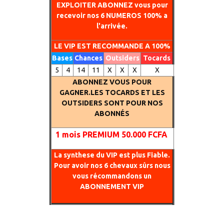
EXPLOITER ABONNEZ vous pour
recevoir nos 6 NUMEROS 100% a
l'arrivée.
LE VIP EST RECOMMANDE A 100%
Bases
Chances
Outsiders
Tocards
5
4
14
11
X
X
X
X
ABONNEZ VOUS POUR
GAGNER.LES TOCARDS ET LES
OUTSIDERS SONT POUR NOS
ABONNÉS
1
mois PREMIUM 50.000 FCFA
La synthese du VIP est plus Fiable.
Pour avoir nos 6 chevaux sûrs nous
vous récommandons un
ABONNEMENT VIP