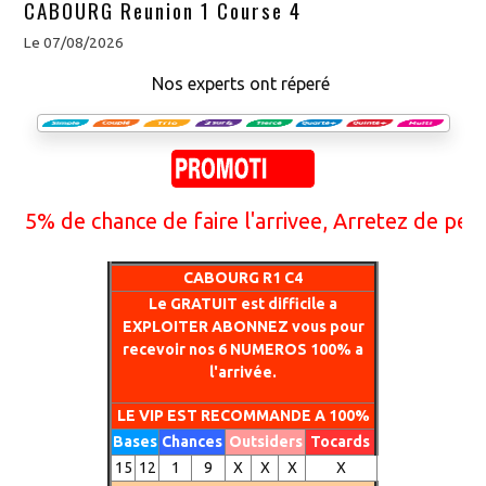
CABOURG Reunion 1 Course 4
Le 07/08/2026
Nos experts ont réperé
% de chance de faire l'arrivee, Arretez de perdre 
CABOURG R1 C4
Le GRATUIT est difficile a
EXPLOITER ABONNEZ vous pour
recevoir nos 6 NUMEROS 100% a
l'arrivée.
LE VIP EST RECOMMANDE A 100%
Bases
Chances
Outsiders
Tocards
15
12
1
9
X
X
X
X