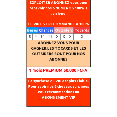
EXPLOITER ABONNEZ vous pour
recevoir nos 6 NUMEROS 100% a
l'arrivée.
LE VIP EST RECOMMANDE A 100%
Bases
Chances
Outsiders
Tocards
5
4
14
11
X
X
X
X
ABONNEZ VOUS POUR
GAGNER.LES TOCARDS ET LES
OUTSIDERS SONT POUR NOS
ABONNÉS
1
mois PREMIUM 50.000 FCFA
La synthese du VIP est plus Fiable.
Pour avoir nos 6 chevaux sûrs nous
vous récommandons un
ABONNEMENT VIP