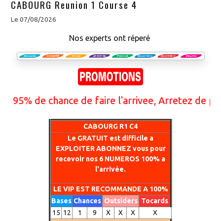
CABOURG Reunion 1 Course 4
Le 07/08/2026
Nos experts ont réperé
5% de chance de faire l'arrivee, Arretez de perdr
CABOURG R1 C4
Le GRATUIT est difficile a
EXPLOITER ABONNEZ vous pour
recevoir nos 6 NUMEROS 100% a
l'arrivée.
LE VIP EST RECOMMANDE A 100%
Bases
Chances
Outsiders
Tocards
15
12
1
9
X
X
X
X