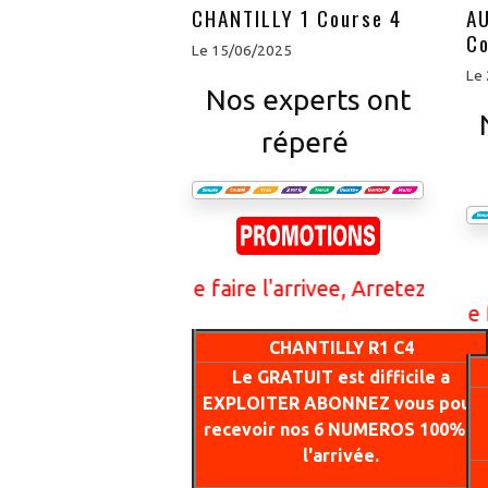
CHANTILLY 1 Course 4
AU
Co
Le 15/06/2025
Le
Nos experts ont
réperé
e chance de faire l'arrivee, Arretez de perdre vo
s VIP en 6 numeros ont 95% de chance de faire l'a
CHANTILLY R1 C4
Le GRATUIT est difficile a
EXPLOITER ABONNEZ vous pour
recevoir nos 6 NUMEROS 100% a
l'arrivée.