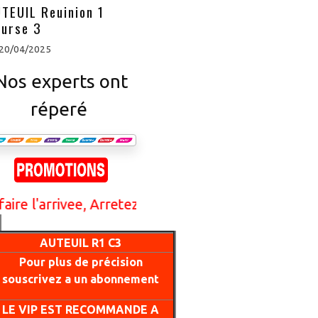
TEUIL Reuinion 1
urse 3
 20/04/2025
Nos experts ont
réperé
tre argent avec le gratuit rejoignez notre VIP po
rrivee, Arretez de perdre votre argent avec le gr
AUTEUIL R1 C3
Pour plus de précision
souscrivez a un abonnement
LE VIP EST RECOMMANDE A