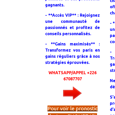
ch
gagnants.
of
ch
- **Accès VIP** : Rejoignez
une communauté de
- 
passionnés et profitez de
u
conseils personnalisés.
pa
co
- **Gains maximisés** :
Transformez vos paris en
- 
gains réguliers grâce à nos
Tr
stratégies éprouvées.
ga
st
WHATSAPP/APPEL +226
67087707
Ne
dé
S'
p
Pour voir le pronostic
d'