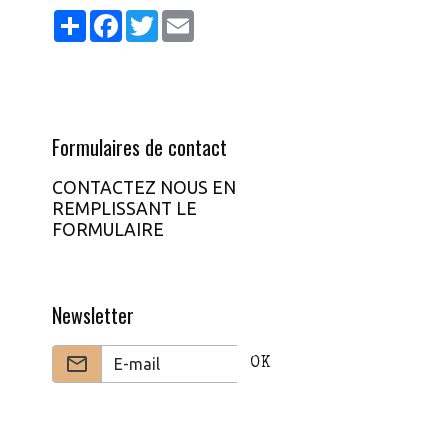
Partager
Facebook
Twitter
Email
Formulaires de contact
CONTACTEZ NOUS EN
REMPLISSANT LE
FORMULAIRE
ur gagner vos courses et devenez des millionnaire
atuit rejoignez notre VIP pour gagner vos courses 
Newsletter
OK