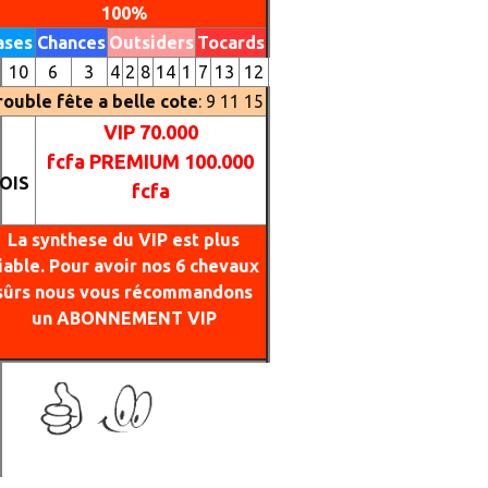
100%
ases
Chances
Outsiders
Tocards
10
6
3
4
2
8
14
1
7
13
12
rouble fête a belle cote
: 9 11 15
VIP 70.000
fcfa
PREMIUM
100.000
OIS
fcfa
La synthese du VIP est plus
iable. Pour avoir nos 6 chevaux
sûrs nous vous récommandons
un ABONNEMENT VIP