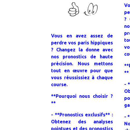
Vo
pe
? 
no
pr
Vous en avez assez de
to
perdre vos paris hippiques
vo
? Changez la donne avec
co
nos pronostics de haute
précision. Nous mettons
**
tout en œuvre pour que
**
vous réussissiez à chaque
- 
course.
O
**Pourquoi nous choisir ?
po
**
ga
- **Pronostics exclusifs** :
- 
Obtenez des analyses
No
pointues et des pronostics