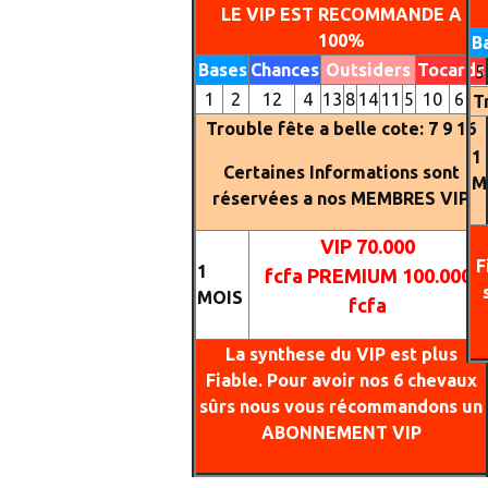
LE VIP EST RECOMMANDE A
100%
B
Bases
Chances
Outsiders
Tocards
5
1
2
12
4
13
8
14
11
5
10
6
3
T
Trouble fête a belle cote: 7 9 16
1
Certaines Informations sont
M
réservées a nos MEMBRES VIP
VIP 70.000
F
1
fcfa
PREMIUM
100.000
MOIS
fcfa
La synthese du VIP est plus
Fiable. Pour avoir nos 6 chevaux
sûrs nous vous récommandons un
ABONNEMENT VIP