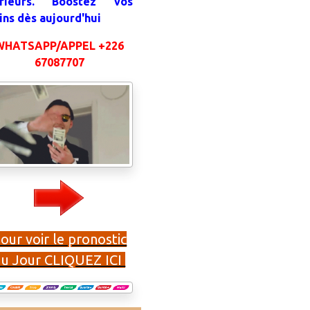
rieurs. Boostez vos
ins dès aujourd'hui
WHATSAPP/APPEL +226
67087707
our voir le pronostic
du Jour CLIQUEZ ICI