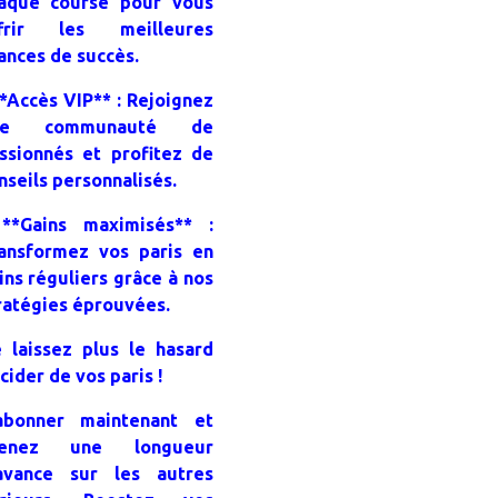
aque course pour vous
frir les meilleures
ances de succès.
**Accès VIP** : Rejoignez
ne communauté de
ssionnés et profitez de
nseils personnalisés.
**Gains maximisés** :
ansformez vos paris en
ins réguliers grâce à nos
ratégies éprouvées.
 laissez plus le hasard
cider de vos paris !
abonner maintenant et
renez une longueur
avance sur les autres