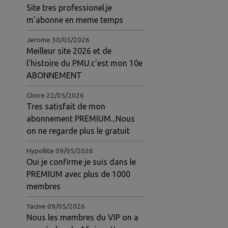
Site tres professionel.je
m'abonne en meme temps
Jerome
30/05/2026
Meilleur site 2026 et de
l'histoire du PMU.c'est mon 10e
ABONNEMENT
Gloire
22/05/2026
ner vos courses et devenez des millionnaires
oignez notre VIP pour gagner vos courses et devene
gent avec le gratuit rejoignez notre VIP pour gag
Tres satisfait de mon
abonnement PREMIUM...Nous
on ne regarde plus le gratuit
Hypollite
09/05/2026
Oui je confirme je suis dans le
PREMIUM avec plus de 1000
membres
Yacine
09/05/2026
Nous les membres du VIP on a