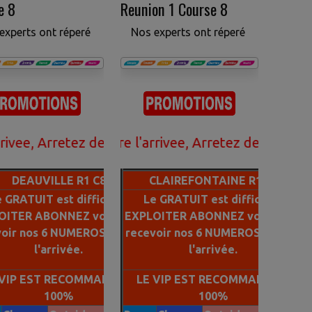
e 8
Reunion 1 Course 8
experts ont réperé
Nos experts ont réperé
gent avec le gratuit rejoignez notre VIP pour gag
rretez de perdre votre argent avec le gratuit rej
ce de faire l'arrivee, Arretez de perdre votre ar
DEAUVILLE R1 C8
CLAIREFONTAINE R1 C8
 GRATUIT est difficile a
Le GRATUIT est difficile a
OITER ABONNEZ vous pour
EXPLOITER ABONNEZ vous pour
voir nos 6 NUMEROS 100% a
recevoir nos 6 NUMEROS 100% a
l'arrivée.
l'arrivée.
 VIP EST RECOMMANDE A
LE VIP EST RECOMMANDE A
100%
100%