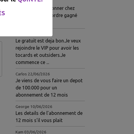
Gloire
03/07/2026
Je viens de m'abonner chez
ÉS
eux.pour 1 mois.ordre gagné
hier
Jeanine
23/06/2026
Le gratuit est deja bon.Je veux
rejoindre le VIP pour avoir les
tocards et outsiders.Je
commence ce ...
Carlos
22/06/2026
Je viens de vous faire un depot
de 100.000 pour un
abonnement de 12 mois
George
10/06/2026
Les details de l'abonnement de
12 mois s'il vous plait
Kam
03/06/2026