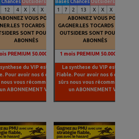
s
Chances
Outsiders
Tocards
Bases
Chances
Outsiders
Tocards
12
4
X
X
X
X
1
7
2
13
X
X
X
X
ABONNEZ VOUS POUR
ABONNEZ VOUS POUR
NER.LES TOCARDS ET LES
GAGNER.LES TOCARDS ET LES
SIDERS SONT POUR NOS
OUTSIDERS SONT POUR NOS
ABONNÉS
ABONNÉS
is PREMIUM 50.000 FCFA
1
mois PREMIUM 50.000 FCFA
 synthese du VIP est plus
La synthese du VIP est plus
e. Pour avoir nos 6 chevaux
Fiable. Pour avoir nos 6 chevaux
s nous vous récommandons
sûrs nous vous récommandons
un ABONNEMENT VIP
un ABONNEMENT VIP