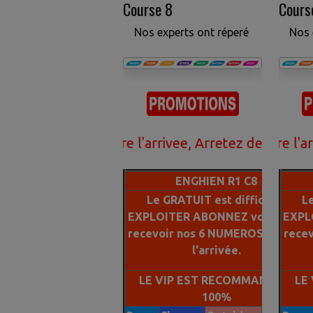
Course 8
Cours
Nos experts ont réperé
Nos 
nce de faire l'arrivee, Arretez de perdre votre ar
6 numeros ont 95% de chance de faire l'arrivee, A
Nos Pronostics VIP en 6 numeros ont 95% de chan
ENGHIEN R1 C8
Le GRATUIT est difficile a
Le
EXPLOITER ABONNEZ vous pour
EXPL
recevoir nos 6 NUMEROS 100% a
rece
l'arrivée.
LE VIP EST RECOMMANDE A
LE
100%