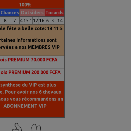
100%
Chances
Outsiders
Tocards
8
7
4
15
1
12
16
6
3
14
le fête a belle cote: 13 11 5
rtaines Informations sont
ervées a nos MEMBRES VIP
ois PREMIUM 70.000 FCFA
mois PREMIUM 200 000 FCFA
 synthese du VIP est plus
le. Pour avoir nos 6 chevaux
nous vous récommandons un
ABONNEMENT VIP