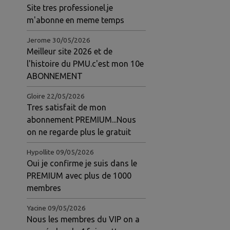
Site tres professionel.je
m'abonne en meme temps
Jerome
30/05/2026
Meilleur site 2026 et de
l'histoire du PMU.c'est mon 10e
ABONNEMENT
Gloire
22/05/2026
Tres satisfait de mon
gnez notre VIP pour gagner vos courses et devenez
nt avec le gratuit rejoignez notre VIP pour gagne
abonnement PREMIUM...Nous
on ne regarde plus le gratuit
Hypollite
09/05/2026
Oui je confirme je suis dans le
PREMIUM avec plus de 1000
membres
Yacine
09/05/2026
Nous les membres du VIP on a