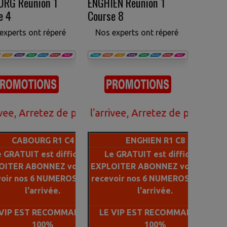
RG Reunion 1
ENGHIEN Reunion 1
e 4
Course 8
experts ont réperé
Nos experts ont réperé
etez de perdre votre argent avec le gratuit rejoi
e de faire l'arrivee, Arretez de perdre votre arge
CABOURG R1 C4
ENGHIEN R1 C8
 GRATUIT est difficile a
Le GRATUIT est difficile a
OITER ABONNEZ vous pour
EXPLOITER ABONNEZ vous pour
voir nos 6 NUMEROS 100% a
recevoir nos 6 NUMEROS 100% a
l'arrivée.
l'arrivée.
 VIP EST RECOMMANDE A
LE VIP EST RECOMMANDE A
100%
100%