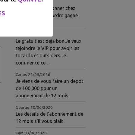
Gloire
03/07/2026
Je viens de m'abonner chez
ÉS
eux.pour 1 mois.ordre gagné
hier
Jeanine
23/06/2026
Le gratuit est deja bon.Je veux
rejoindre le VIP pour avoir les
tocards et outsiders.Je
commence ce ...
Carlos
22/06/2026
Je viens de vous faire un depot
de 100.000 pour un
abonnement de 12 mois
George
10/06/2026
Les details de l'abonnement de
12 mois s'il vous plait
Kam
03/06/2026