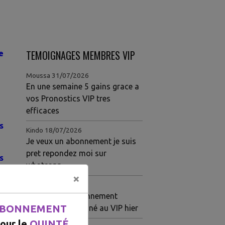
TEMOIGNAGES MEMBRES VIP
e
Moussa
31/07/2026
En une semaine 5 gains grace a
vos Pronostics VIP tres
efficaces
s
Kindo
18/07/2026
Je veux un abonnement je suis
pret repondez moi sur
s
whatsapp
×
Louise
15/07/2026
Meilleur site abonnement
BONNEMENT
Quarté ordre gagné au VIP hier
our le
QUINTÉ.