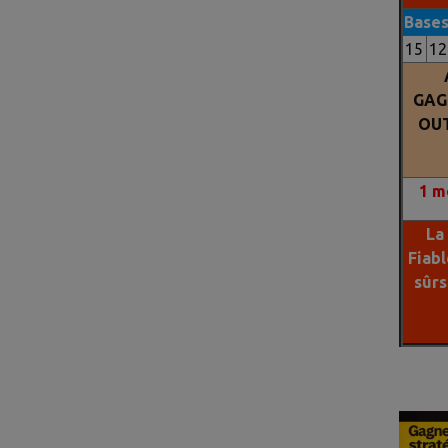
plus de 10 ans une formule
Base
capable d'anticiper leur
15
12
résultat.Finallement grace
a notre technologie basée
GAG
sur les
ROBOTS (IA) ET
OUT
NOS STATISTIQUES DES
ARRIVEES DES 20
DERNIERES ANNEES
nous
1
mo
avons la methode qui va
vous aider a gagner.Ne
La
perdez plus votre argent
Fiabl
avec le PMU.Nous faisons
sûr
des millionnaires chaque
mois.Contactez nous pour
passer du coté des
GAGNANTS