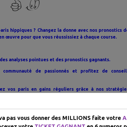
aris hippiques ? Changez la donne avec nos pronostics d
en œuvre pour que vous réussissiez à chaque course.
 des analyses pointues et des pronostics gagnants.
e communauté de passionnés et profitez de conseil
ez vos paris en gains réguliers grâce à nos stratégie
SAPP/APPEL +226 67087707
 va pas vous donner des MILLIONS faite votre
A
ecevez votre
TICKET GAGNANT
en 6 numeros p