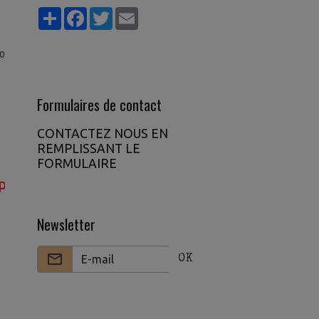
Partager
Facebook
Twitter
Email
0
Formulaires de contact
CONTACTEZ NOUS EN
REMPLISSANT LE
FORMULAIRE
votre argent avec le gratuit rejoignez notre VIP p
Newsletter
OK