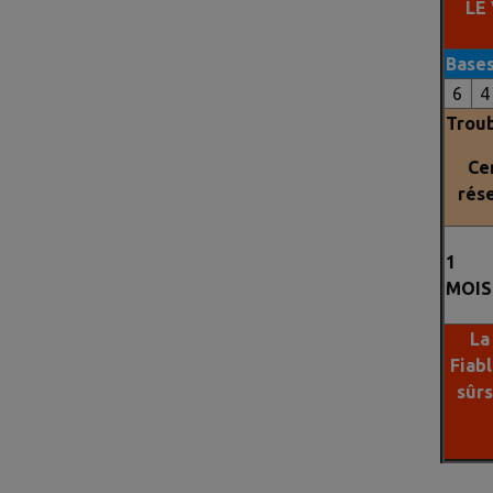
LE
Base
6
4
Troub
Ce
rés
1
MOIS
La
Fiab
sûr