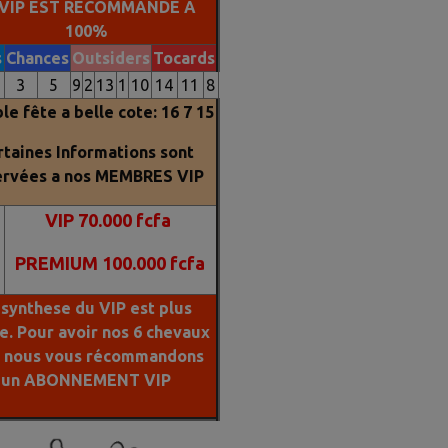
 VIP EST RECOMMANDE A
100%
s
Chances
Outsiders
Tocards
3
5
9
2
13
1
10
14
11
8
le fête a belle cote: 16 7 15
rtaines Informations sont
ervées a nos MEMBRES VIP
VIP 70.000 fcfa
PREMIUM
100.000 fcfa
 synthese du VIP est plus
le. Pour avoir nos 6 chevaux
s nous vous récommandons
un ABONNEMENT VIP