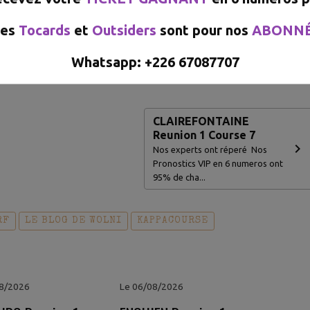
es
Tocards
et
Outsiders
sont pour nos
ABONN
e pronostic du Jour CLIQUEZ ICI
Whatsapp: +226 67087707​​​​​
CLAIREFONTAINE
Reunion 1 Course 7
Nos experts ont réperé Nos
Pronostics VIP en 6 numeros ont
95% de cha...
RF
LE BLOG DE WOLNI
KAPPACOURSE
08/2026
Le 06/08/2026