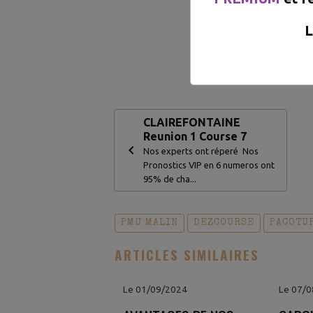
L
Pour voir l
CLAIREFONTAINE
Reunion 1 Course 7
Nos experts ont réperé Nos
Pronostics VIP en 6 numeros ont
95% de cha...
PMU MALIN
DEZCOURSE
PACOTU
ARTICLES SIMILAIRES
Le 01/09/2024
Le 07/