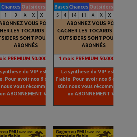
s
Chances
Outsiders
Tocards
Bases
Chances
Outsiders
Tocards
1
9
X
X
X
X
5
4
14
11
X
X
X
X
ABONNEZ VOUS POUR
ABONNEZ VOUS POUR
NER.LES TOCARDS ET LES
GAGNER.LES TOCARDS ET LES
SIDERS SONT POUR NOS
OUTSIDERS SONT POUR NOS
ABONNÉS
ABONNÉS
is PREMIUM 50.000 FCFA
1
mois PREMIUM 50.000 FCFA
 synthese du VIP est plus
La synthese du VIP est plus
e. Pour avoir nos 6 chevaux
Fiable. Pour avoir nos 6 chevaux
s nous vous récommandons
sûrs nous vous récommandons
un ABONNEMENT VIP
un ABONNEMENT VIP