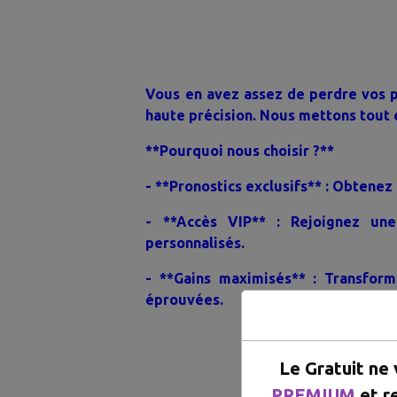
Vous en avez assez de perdre vos p
haute précision. Nous mettons tout 
**Pourquoi nous choisir ?**
- **Pronostics exclusifs** : Obtenez
- **Accès VIP** : Rejoignez un
personnalisés.
- **Gains maximisés** : Transform
éprouvées.
WHAT
Le Gratuit ne
PREMIUM
et r