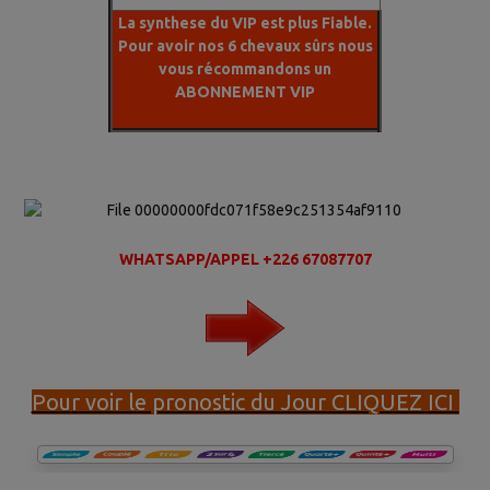
La synthese du VIP est plus Fiable.
Pour avoir nos 6 chevaux sûrs nous
vous récommandons un
ABONNEMENT VIP
WHATSAPP/APPEL +226 67087707
Pour voir le pronostic du Jour CLIQUEZ ICI