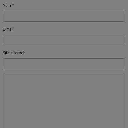
Nom
E-mail
Site Internet