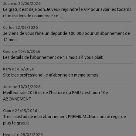
Jeanine
23/06/2026
Le gratuit est deja bon.Je veux rejoindre le VIP pour avoir les tocards
et outsiders.Je commence ce ...
Carlos
22/06/2026
Je viens de vous faire un depot de 100.000 pour un abonnement de
12 mois
George
10/06/2026
Les details de l'abonnement de 12 mois s'il vous plait
Kam
03/06/2026
Site tres professionel.je m'abonne en meme temps
Jerome
30/05/2026
Meilleur site 2026 et de l'histoire du PMU.c'est mon 10e
ABONNEMENT
Gloire
22/05/2026
Tres satisfait de mon abonnement PREMIUM...Nous on ne regarde
plus le gratuit
Hypollite
09/05/2026