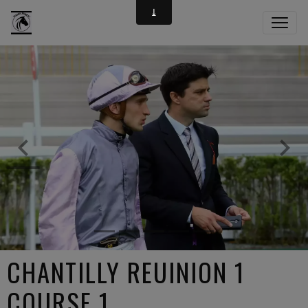
CHANTILLY REUINION 1
COURSE 1