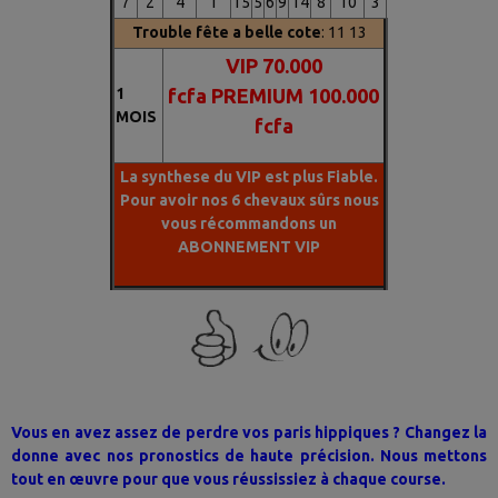
7
2
4
1
15
5
6
9
14
8
10
3
Trouble fête a belle cote
: 11 13
VIP 70.000
1
fcfa
PREMIUM
100.000
MOIS
fcfa
La synthese du VIP est plus Fiable.
Pour avoir nos 6 chevaux sûrs nous
vous récommandons un
ABONNEMENT VIP
Vous en avez assez de perdre vos paris hippiques ? Changez la
donne avec nos pronostics de haute précision. Nous mettons
tout en œuvre pour que vous réussissiez à chaque course.