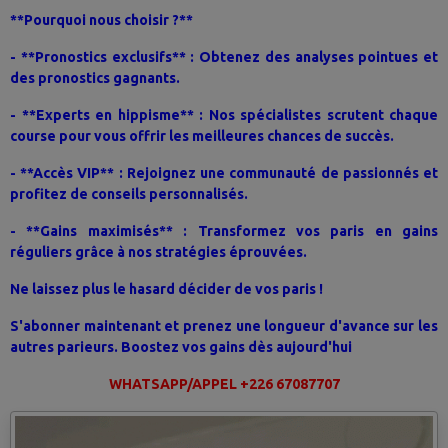
**Pourquoi nous choisir ?**
- **Pronostics exclusifs** : Obtenez des analyses pointues et
des pronostics gagnants.
- **Experts en hippisme** : Nos spécialistes scrutent chaque
course pour vous offrir les meilleures chances de succès.
- **Accès VIP** : Rejoignez une communauté de passionnés et
profitez de conseils personnalisés.
- **Gains maximisés** : Transformez vos paris en gains
réguliers grâce à nos stratégies éprouvées.
Ne laissez plus le hasard décider de vos paris !
S'abonner maintenant et prenez une longueur d'avance sur les
autres parieurs. Boostez vos gains dès aujourd'hui
WHATSAPP/APPEL +226 67087707