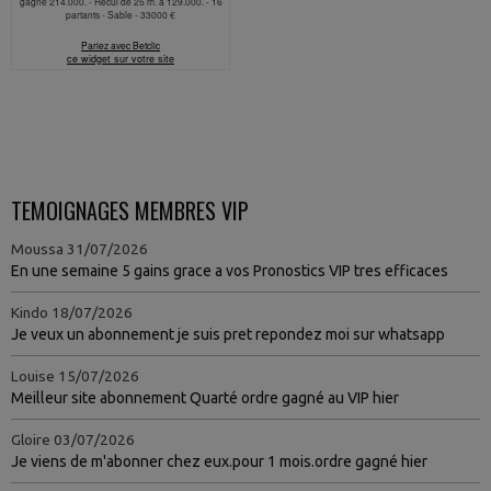
TEMOIGNAGES MEMBRES VIP
Moussa
31/07/2026
En une semaine 5 gains grace a vos Pronostics VIP tres efficaces
Kindo
18/07/2026
Je veux un abonnement je suis pret repondez moi sur whatsapp
Louise
15/07/2026
Meilleur site abonnement Quarté ordre gagné au VIP hier
Gloire
03/07/2026
Je viens de m'abonner chez eux.pour 1 mois.ordre gagné hier