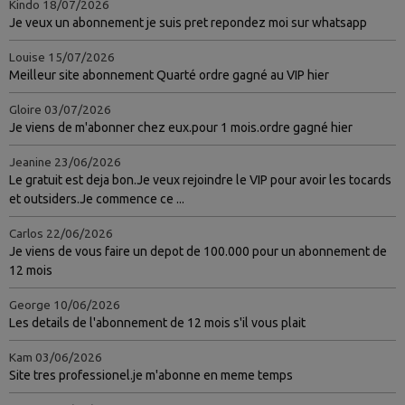
Kindo
18/07/2026
Je veux un abonnement je suis pret repondez moi sur whatsapp
Louise
15/07/2026
Meilleur site abonnement Quarté ordre gagné au VIP hier
Gloire
03/07/2026
Je viens de m'abonner chez eux.pour 1 mois.ordre gagné hier
Jeanine
23/06/2026
Le gratuit est deja bon.Je veux rejoindre le VIP pour avoir les tocards
et outsiders.Je commence ce ...
Carlos
22/06/2026
Je viens de vous faire un depot de 100.000 pour un abonnement de
12 mois
George
10/06/2026
Les details de l'abonnement de 12 mois s'il vous plait
Kam
03/06/2026
Site tres professionel.je m'abonne en meme temps