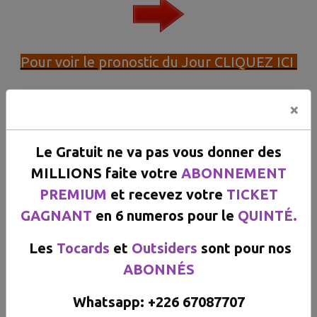
Pour voir le pronostic du Jour CLIQUEZ ICI
×
Le 07/08/2026
Le Gratuit ne va pas vous donner des
CABOURG Reunion 1 Course 4
MILLIONS faite votre
ABONNEMENT
PREMIUM
et recevez votre
TICKET
Nos experts ont réperé
GAGNANT
en 6 numeros pour le
QUINTÉ.
Les
Tocards
et
Outsiders
sont pour nos
ABONNÉS
Whatsapp: +226 67087707​​​​​
nce de faire l'arrivee, Arretez de perdre votre ar