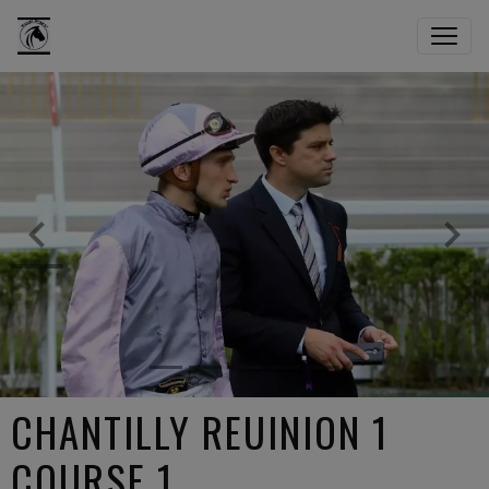
CHANTILLY REUINION 1
COURSE 1