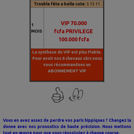
Trouble fête a belle cote
: 5 13 11
VIP 70.000
1
fcfa
P
RIVILEGE
MOIS
100.000 fcfa
La synthese du VIP est plus Fiable.
Pour avoir nos 6 chevaux sûrs nous
vous récommandons un
ABONNEMENT VIP
Vous en avez assez de perdre vos paris hippiques ? Changez la
donne avec nos pronostics de haute précision. Nous mettons
tout en œuvre pour que vous réussissiez à chaque course.