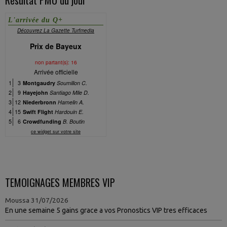
TEMOIGNAGES MEMBRES VIP
Moussa
31/07/2026
En une semaine 5 gains grace a vos Pronostics VIP tres efficaces