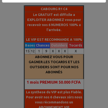
CABOURG R1 C4
Le GRATUIT est difficile a
EXPLOITER ABONNEZ vous pour
recevoir nos 6 NUMEROS 100% a
l'arrivée.
LE VIP EST RECOMMANDE A 100%
Bases
Chances
Outsiders
Tocards
15
12
1
9
X
X
X
X
ABONNEZ VOUS POUR
GAGNER.LES TOCARDS ET LES
OUTSIDERS SONT POUR NOS
ABONNÉS
1
mois PREMIUM 50.000 FCFA
La synthese du VIP est plus Fiable.
Pour avoir nos 6 chevaux sûrs nous
vous récommandons un
ABONNEMENT VIP