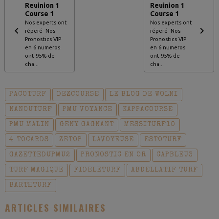
Reuinion 1
Reuinion 1
Course 1
Course 1
Nos experts ont
Nos experts ont
réperé Nos
réperé Nos
Pronostics VIP
Pronostics VIP
en 6 numeros
en 6 numeros
ont 95% de
ont 95% de
cha...
cha...
PACOTURF
DEZCOURSE
LE BLOG DE WOLNI
NANOUTURF
PMU VOYANCE
KAPPACOURSE
PMU MALIN
GENY GAGNANT
MESSITURF10
4 TOCARDS
ZETOP
LAVOYEUSE
ESTOTURF
GAZETTEDUPMU2
PRONOSTIC EN OR
CAPBLEU3
TURF MAGIQUE
FIDELETURF
ABDELLATIF TURF
BARTHTURF
ARTICLES SIMILAIRES