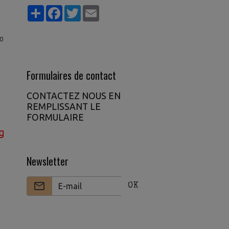
Partager
Facebook
Twitter
Email
0
Formulaires de contact
CONTACTEZ NOUS EN
REMPLISSANT LE
FORMULAIRE
le gratuit rejoignez notre VIP pour gagner vos co
Newsletter
OK