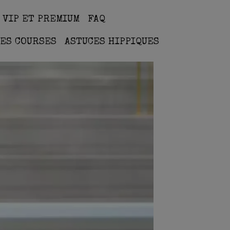
 VIP ET PREMIUM
FAQ
ES COURSES
ASTUCES HIPPIQUES