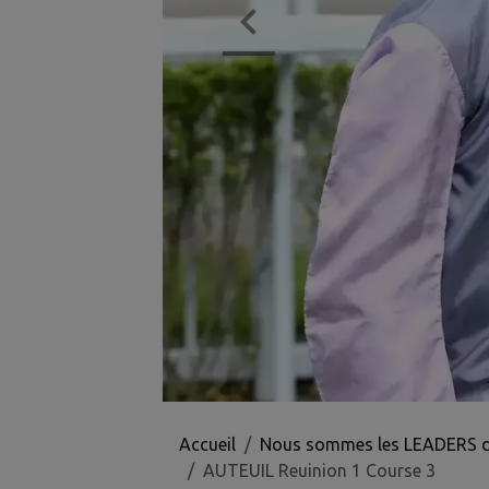
Accueil
Nous sommes les LEADERS des 
AUTEUIL Reuinion 1 Course 3