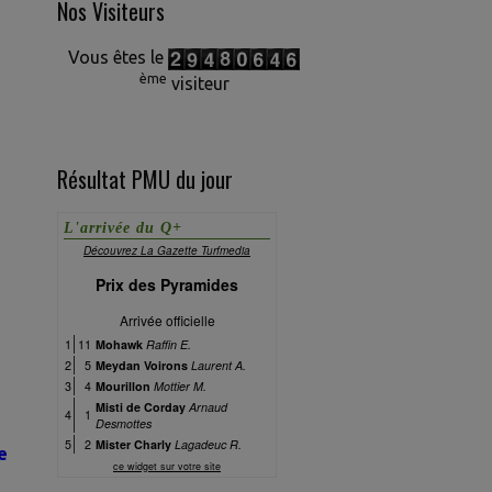
Nos Visiteurs
Vous êtes le
ème
visiteur
Résultat PMU du jour
e