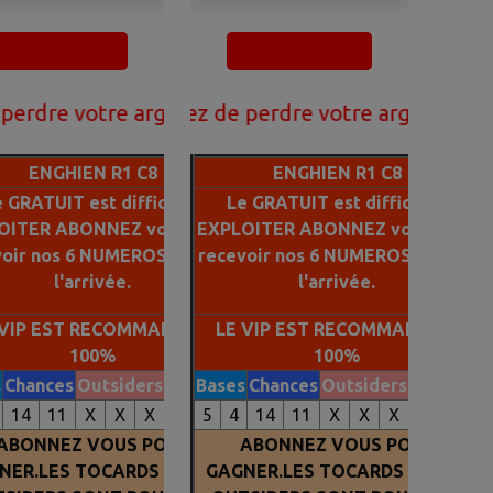
re argent avec le gratuit rejoignez notre VIP pou
ee, Arretez de perdre votre argent avec le gratui
ENGHIEN R1 C8
ENGHIEN R1 C8
 GRATUIT est difficile a
Le GRATUIT est difficile a
OITER ABONNEZ vous pour
EXPLOITER ABONNEZ vous pour
voir nos 6 NUMEROS 100% a
recevoir nos 6 NUMEROS 100% a
l'arrivée.
l'arrivée.
 VIP EST RECOMMANDE A
LE VIP EST RECOMMANDE A
100%
100%
s
Chances
Outsiders
Tocards
Bases
Chances
Outsiders
Tocards
14
11
X
X
X
X
5
4
14
11
X
X
X
X
ABONNEZ VOUS POUR
ABONNEZ VOUS POUR
NER.LES TOCARDS ET LES
GAGNER.LES TOCARDS ET LES