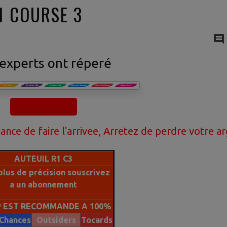
1 COURSE 3
experts ont réperé
e l'arrivee, Arretez de perdre votre argent avec 
AUTEUIL R1 C3
plus de précision souscrivez
a un abonnement
IP EST RECOMMANDE A 100%
Chances
Outsiders
Tocards