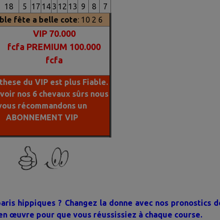
18
5
17
14
3
12
13
9
8
7
ble fête a belle cote
: 10 2 6
VIP 70.000
fcfa
PREMIUM
100.000
fcfa
these du VIP est plus Fiable.
voir nos 6 chevaux sûrs nous
vous récommandons un
ABONNEMENT VIP
aris hippiques ? Changez la donne avec nos pronostics d
en œuvre pour que vous réussissiez à chaque course.