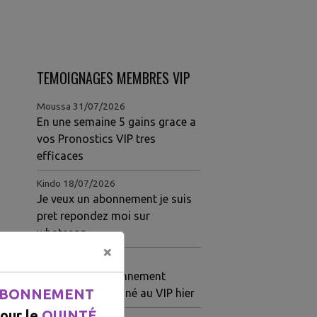
TEMOIGNAGES MEMBRES VIP
Moussa
31/07/2026
En une semaine 5 gains grace a
vos Pronostics VIP tres
efficaces
Kindo
18/07/2026
Je veux un abonnement je suis
r vos courses et devenez des millionnaires
nez notre VIP pour gagner vos courses et devenez 
nt avec le gratuit rejoignez notre VIP pour gagne
pret repondez moi sur
whatsapp
×
Louise
15/07/2026
Meilleur site abonnement
BONNEMENT
Quarté ordre gagné au VIP hier
our le
QUINTÉ.