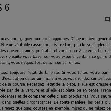
S 6
stuces pour gagner aux paris hippiques. D’une manière général
être un véritable casse-cou – évitez tout pari lorsqu’il pleut. 
des que vous aurez pu établir et vous force à ne vous fier qu’
ouvez ensuite vous baser sur votre expérience dans ce genre d
butant, vous risquez fort de tomber sur un os.
uez toujours l’état de la piste. Si vous faites votre pari 
 d’évaluation de terrain, mais si vous vous rendez sur les lieu
de la course. Regardez l’état de la piste, si elle est grasse 
ée par de la verdure et si elle est plate ou en pente. Prene
récédentes et de comparer celle-ci aux prochaines. Vous saure
x dans quelles circonstances. De toute manière, les paris d’u
me. Prenez quelques courses en exemple, misez ou ne misez pa