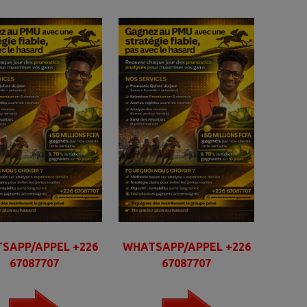
SAPP/APPEL +226
WHATSAPP/APPEL +226
67087707
67087707