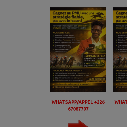
WHATSAPP/APPEL +226
WHAT
67087707