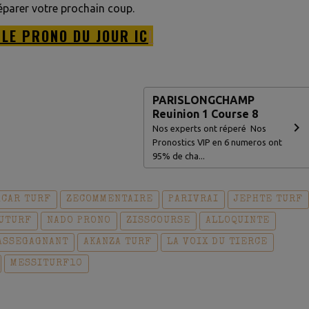
éparer votre prochain coup.
 LE PRONO DU JOUR IC
I
PARISLONGCHAMP
Reuinion 1 Course 8
Nos experts ont réperé Nos
Pronostics VIP en 6 numeros ont
95% de cha...
ACAR TURF
ZECOMMENTAIRE
PARIVRAI
JEPHTE TURF
UTURF
NADO PRONO
ZISSCOURSE
ALLOQUINTE
ASSEGAGNANT
AKANZA TURF
LA VOIX DU TIERCE
MESSITURF10