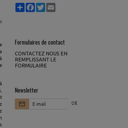
Partager
Facebook
Twitter
Email
0
Formulaires de contact
e
La
CONTACTEZ NOUS EN
à
REMPLISSANT LE
e
FORMULAIRE
à
Newsletter
x,
et
z
OK
z
n
s