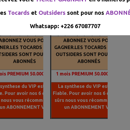
 VIP EST RECOMMANDE A
LE VIP EST RECOMMANDE A
es
Tocards
et
Outsiders
sont pour nos
ABONN
100%
100%
s
Chances
Outsiders
Tocards
Bases
Chances
Outsiders
Tocards
Whatsapp: +226 67087707​​​​​
14
11
X
X
X
X
3
2
12
4
X
X
X
X
ABONNEZ VOUS POUR
ABONNEZ VOUS POUR
NER.LES TOCARDS ET LES
GAGNER.LES TOCARDS ET LES
SIDERS SONT POUR NOS
OUTSIDERS SONT POUR NOS
ABONNÉS
ABONNÉS
is PREMIUM 50.000 FCFA
1
mois PREMIUM 50.000 FCFA
 synthese du VIP est plus
La synthese du VIP est plus
e. Pour avoir nos 6 chevaux
Fiable. Pour avoir nos 6 chevaux
s nous vous récommandons
sûrs nous vous récommandons
un ABONNEMENT VIP
un ABONNEMENT VIP