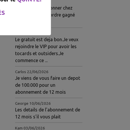
Gloire
03/07/2026
Je viens de m'abonner chez
ÉS
eux.pour 1 mois.ordre gagné
hier
Jeanine
23/06/2026
Le gratuit est deja bon.Je veux
rejoindre le VIP pour avoir les
tocards et outsiders.Je
commence ce ...
Carlos
22/06/2026
Je viens de vous faire un depot
de 100.000 pour un
abonnement de 12 mois
George
10/06/2026
Les details de l'abonnement de
12 mois s'il vous plait
Kam
03/06/2026