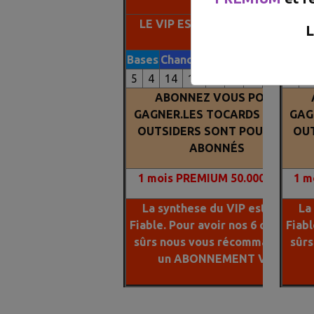
LE VIP EST RECOMMANDE A
LE
L
100%
Bases
Chances
Outsiders
Tocards
Base
5
4
14
11
X
X
X
X
5
4
ABONNEZ VOUS POUR
GAGNER.LES TOCARDS ET LES
GAG
OUTSIDERS SONT POUR NOS
OUT
ABONNÉS
1
mois PREMIUM 50.000 FCFA
1
mo
La synthese du VIP est plus
La
Fiable. Pour avoir nos 6 chevaux
Fiabl
sûrs nous vous récommandons
sûr
un ABONNEMENT VIP