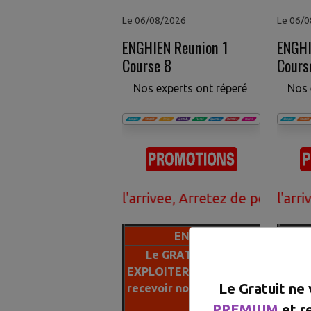
Le 06/08/2026
Le 06/
ENGHIEN Reunion 1
ENGHI
Course 8
Cours
Nos experts ont réperé
Nos 
 de faire l'arrivee, Arretez de perdre votre arge
numeros ont 95% de chance de faire l'arrivee, Arr
Nos Pronostics VIP en 6 numeros ont 95% de chance
ENGHIEN R1 C8
Le GRATUIT est difficile a
Le
EXPLOITER ABONNEZ vous pour
EXPL
Le Gratuit ne
recevoir nos 6 NUMEROS 100% a
rece
l'arrivée.
PREMIUM
et r