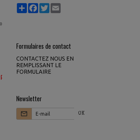
Partager
Facebook
Twitter
Email
0
Formulaires de contact
CONTACTEZ NOUS EN
REMPLISSANT LE
FORMULAIRE
re argent avec le gratuit rejoignez notre VIP pou
Newsletter
OK