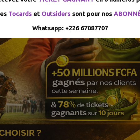
es
Tocards
et
Outsiders
sont pour nos
ABONN
Whatsapp: +226 67087707​​​​​