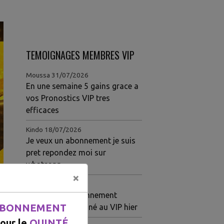
TEMOIGNAGES MEMBRES VIP
Moussa
31/07/2026
En une semaine 5 gains grace a
vos Pronostics VIP tres
efficaces
Kindo
18/07/2026
Je veux un abonnement je suis
pret repondez moi sur
whatsapp
×
Louise
15/07/2026
Meilleur site abonnement
BONNEMENT
Quarté ordre gagné au VIP hier
our le
QUINTÉ.