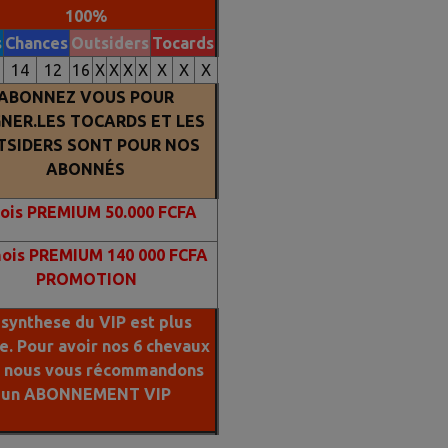
100%
s
Chances
Outsiders
Tocards
5
14
12
16
X
X
X
X
X
X
X
ABONNEZ VOUS POUR
NER.LES TOCARDS ET LES
TSIDERS SONT POUR NOS
ABONNÉS
ois PREMIUM 50.000 FCFA
mois PREMIUM 140 000 FCFA
PROMOTION
 synthese du VIP est plus
le. Pour avoir nos 6 chevaux
s nous vous récommandons
un ABONNEMENT VIP