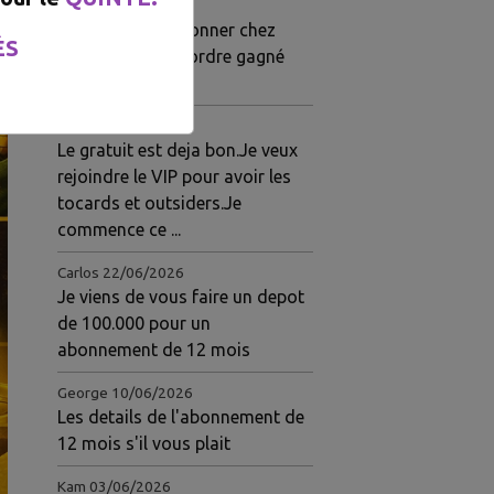
Gloire
03/07/2026
Je viens de m'abonner chez
ÉS
eux.pour 1 mois.ordre gagné
hier
Jeanine
23/06/2026
Le gratuit est deja bon.Je veux
rejoindre le VIP pour avoir les
tocards et outsiders.Je
commence ce ...
Carlos
22/06/2026
Je viens de vous faire un depot
de 100.000 pour un
abonnement de 12 mois
George
10/06/2026
Les details de l'abonnement de
12 mois s'il vous plait
Kam
03/06/2026