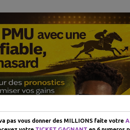
 va pas vous donner des MILLIONS faite votre
A
ecevez votre
TICKET GAGNANT
en 6 numeros p