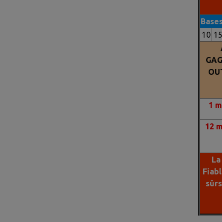
Base
10
1
GAG
OU
1
m
12 
La
Fiab
sûr